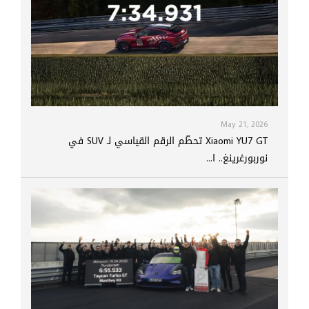
May 21, 2026
Xiaomi YU7 GT تحطّم الرقم القياسي لـ SUV في
نوربورغرينغ.. ا...