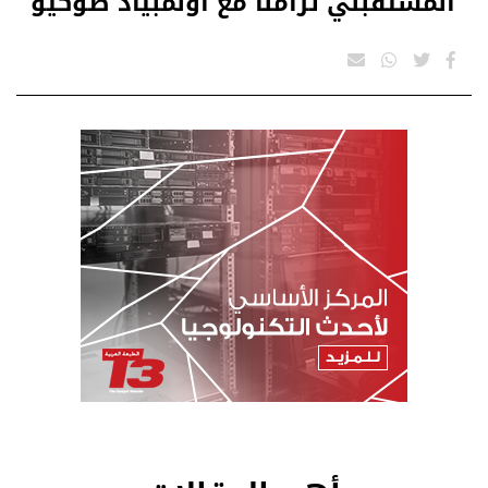
المستقبلي تزامنا مع أولمبياد طوكيو