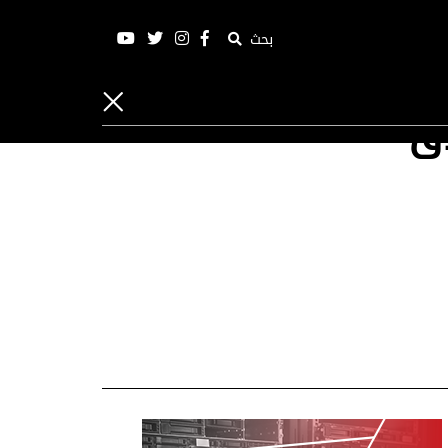
بحث
اق