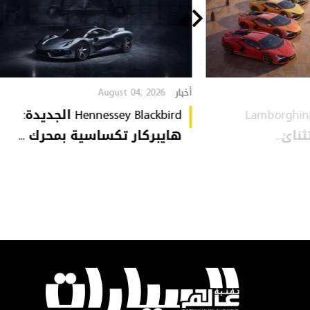
August 04, 2026
أخبار
Lamborghini
Hennessey Blackbird الجديدة:
هايبركار تكساسية بمحرك ...