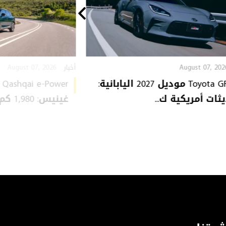
August 07, 2026
August 07, 202
أخبار
Toyota GR 86 موديل 2027 اليابانية:
ثات أمريكية ك...
غينيس: 1,980 كم من...