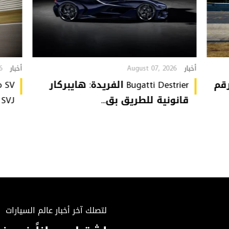
6
August 07, 2026
أخبار
أخبار
تُحطّم رقم
Bugatti Destrier الفريدة: هايبركار
قانونية للطريق بق...
or SVJ
لتصلك آخر أخبار عالم السيارات