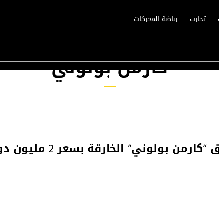
تجارب
رياضة المحركات
كارمن بولوني
 بولوني” الخارقة بسعر 2 مليون دولار