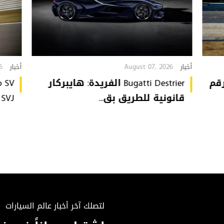
6
August 07, 2026
أخبار
أخبار
تُحطّم رقم
Bugatti Destrier الفريدة: هايبركار
قانونية للطريق بق...
or SVJ
لتصلك آخر أخبار عالم السيارات