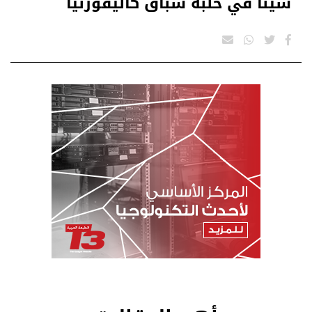
سينا في حلبة سباق كاليفورنيا