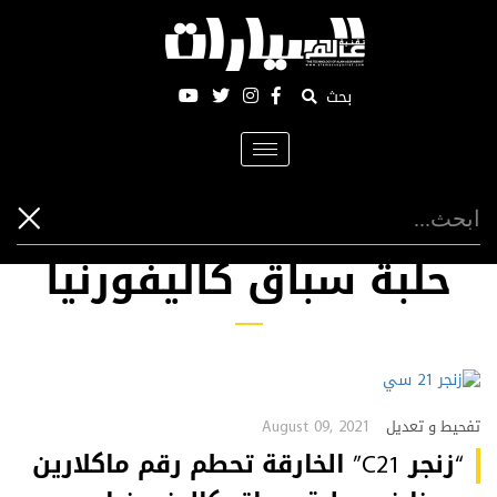
بحث
Toggle
navigation
حلبة سباق كاليفورنيا
August 09, 2021
تفحيط و تعديل
“زنجر C21” الخارقة تحطم رقم ماكلارين