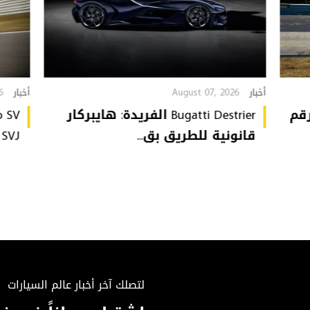
6
August 07, 2026
أخبار
أخبار
تُحطّم رقم
Bugatti Destrier الفريدة: هايبركار
قانونية للطريق بق...
or SVJ
لتصلك آخر أخبار عالم السيارات