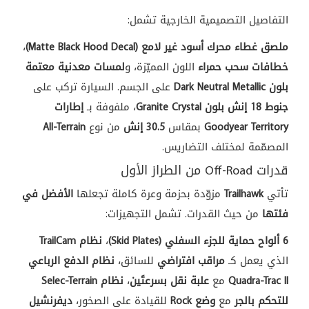
التفاصيل التصميمية الخارجية تشمل:
ملصق غطاء محرك أسود غير لامع (Matte Black Hood Decal)
،
خطافات سحب حمراء
اللون المميّزة، و
لمسات معدنية معتمة
بلون Dark Neutral Metallic
على الجسم. السيارة تركب على
جنوط 18 إنش بلون Granite Crystal
، ملفوفة بـ
إطارات
Goodyear Territory
بمقاس
30.5 إنش
من نوع
All-Terrain
المصمّمة لمختلف التضاريس.
قدرات Off-Road من الطراز الأول
تأتي
Trailhawk
مزوّدة بحزمة وعرة كاملة تجعلها
الأفضل في
فئتها
من حيث القدرات. تشمل التجهيزات:
6 ألواح حماية للجزء السفلي (Skid Plates)
،
نظام TrailCam
الذي يعمل كـ
مراقب افتراضي
للسائق،
نظام الدفع الرباعي
Quadra-Trac II
مع
علبة نقل بسرعتَين
،
نظام Selec-Terrain
للتحكم بالجر
مع
وضع Rock
للقيادة على الصخور،
ديفرنشيل