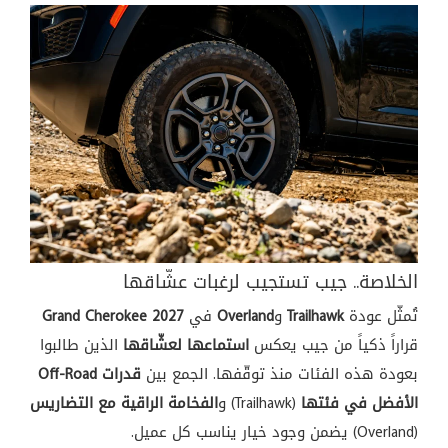
الخلاصة.. جيب
تستجيب لرغبات
عشّاقها
تُمثّل
عودة
Trailhawk
و
Overland
في
Grand Cherokee 2027
قراراً ذكياً من
جيب يعكس
استماعها لعشّاقها
الذين
طالبوا
بعودة هذه
الفئات منذ
توقّفها. الجمع بين
قدرات Off-Road
الأفضل في فئتها
(Trailhawk)
و
الفخامة الراقية مع التضاريس
(Overland) يضمن وجود
خيار يناسب كل
عميل.