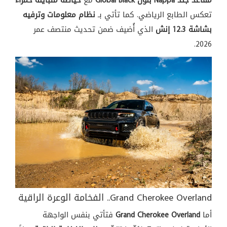
مقاعد جلد Nappa بلون Global Black
مع
خياطة متباينة حمراء
تعكس الطابع الرياضي. كما تأتي بـ
نظام معلومات وترفيه
بشاشة 12.3 إنش
الذي أُضيف ضمن تحديث منتصف عمر
2026.
Grand Cherokee Overland.. الفخامة الوعرة الراقية
أما
Grand Cherokee Overland
فتأتي بنفس الواجهة