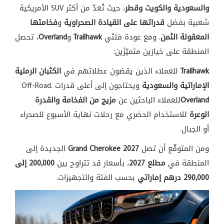
والسعودية والكويت وقطر
،
حيث تُعدّ من أكثر
SUV
الأمريكية
شعبية بفضل
قدراتها على القيادة الصحراوية
و
فخامتها
المعقولة الثمن
. ومع
عودة فئتَي
Trailhawk
و
Overland
، تحصل
المنطقة على
خيارَين
متميّزَين:
Trailhawk
للعملاء الذين
يقضون عطلاتهم
في
الكثبان الرملية
الإماراتية والسعودية
ويحتاجون إلى أعلى
قدرات
Off-Road.
Overland
للعملاء
الباحثين عن
مزيج من الفخامة والقدرة
الوعرة
للاستخدام الحضري مع
رحلات نهاية
الأسبوع للصحراء
أو الجبال.
و
من
المتوقّع أن تصل
Grand Cherokee 2027
الجديدة إلى
المنطقة في
مطلع 2027
، بأسعار
قد تتراوح
بين
200,000 إلى
290,000 درهم إماراتي
بحسب الفئة
والتجهيزات.