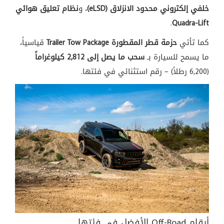
خلفي إلكتروني محدود الانزلاق (eLSD)
، و
نظام تعليق هوائي
.
Quadra-Lift
كما تأتي
حزمة قطر المقطورة Trailer Tow Package
قياسياً،
ما يسمح للسيارة بـ
سحب ما يصل إلى 2,812 كيلوغراماً
(6,200 رطلاً) – رقم استثنائي في فئتها.
أرقام Off-Road الأفضل في فئتها