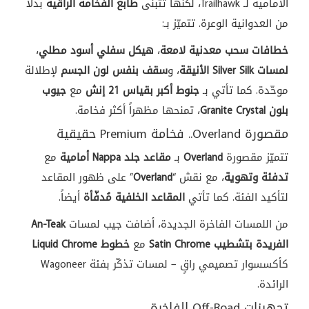
الأمامية لـ Trailhawk، لكنّها تتبنّى
طابع الفخامة الراقية
بدلاً
من العدوانية الوعرة. تتميّز بـ:
خطافات سحب معدنية لامعة
،
هيكل سفلي أسود مطلي
،
لمسات Silver Silk الأنيقة
، و
سقف بنفس لون الجسم
لإطلالة
موحّدة. كما تأتي بـ
جنوط أكبر بقياس 21 إنش
مع
جيوب
بلون Granite Crystal
، تمنحها مظهراً أكثر فخامة.
مقصورة Overland.. فخامة Premium حقيقية
تتميّز مقصورة
Overland
بـ
مقاعد جلد Nappa أمامية
مع
تدفئة وتهوية
، مع نقش “
Overland
” على ظهور المقاعد
لتأكيد الفئة. كما تأتي
المقاعد الخلفية مُدفّأة
أيضاً.
من اللمسات الفاخرة الجديدة، أضافت جيب لمسات
An-Teak
الفريدة بتشطيب Satin Chrome
مع
خطوط Liquid Chrome
كأكسسوار تصميمي راقٍ – لمسات تذكّر بفئة Wagoneer
الرائدة.
تجهيزات Off-Road الفاخرة