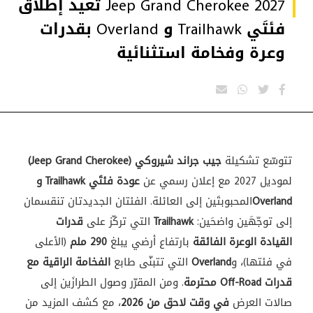
Jeep Grand Cherokee 2027 تعيد إطلاق
فئتَي Trailhawk و Overland بقدرات
وعرة وفخامة استثنائية
تتوسّع تشكيلة
جيب جراند شيروكي (Jeep Grand Cherokee)
لموديل 2027 مع إعلان رسمي عن
عودة فئتَي Trailhawk و
Overland
المحبوبتَين إلى العائلة. الفئتان الجديدتان تنقسمان
إلى توجّهَين واضحَين:
Trailhawk
التي تركّز على
قدرات
القيادة الوعرة الفائقة
بارتفاع أرضي يبلغ
290 ملم
(الأعلى
في فئتها)، و
Overland
التي تتبنّى طابع
الفخامة الراقية مع
قدرات Off-Road محترمة
. ومن المقرّر وصول الطرازَين إلى
صالات العرض
في وقت لاحق من 2026
، مع كشف المزيد من