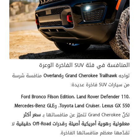
المنافسة في فئة
SUV الفاخرة
الوعرة
تواجه
Grand Cherokee Trailhawk
و
Overland
منافسة شرسة
من
سيارات SUV
فاخرة عديدة:
Ford Bronco Filson Edition
،
Land Rover Defender 110
،
Lexus GX 550
،
Toyota Land Cruiser
،
و
Mercedes-Benz GLE
.
لكنّ
Grand Cherokee
تتميّز عن
منافساتها بـ
سعر أكثر
معقولية
و
هوية أمريكية أصيلة
و
قدرات Off-Road حقيقية
لا
تقدّمها معظم
منافساتها الفاخرة.