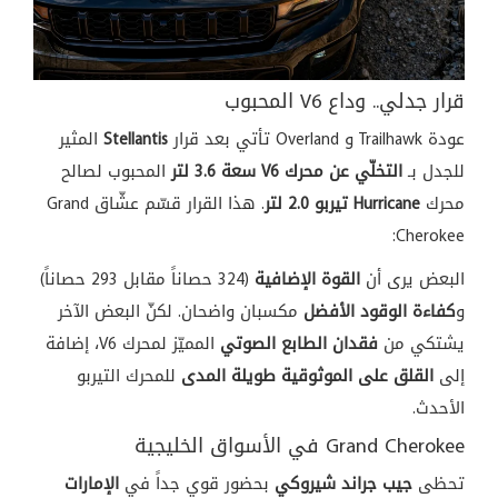
قرار جدلي..
وداع V6 المحبوب
عودة Trailhawk و
Overland تأتي بعد قرار
Stellantis
المثير
للجدل بـ
التخلّي عن محرك V6 سعة 3.6 لتر
المحبوب لصالح
محرك
Hurricane تيربو 2.0 لتر
. هذا القرار
قسّم عشّاق Grand
Cherokee:
البعض يرى
أن
القوة الإضافية
(324 حصاناً مقابل
293 حصاناً)
و
كفاءة الوقود الأفضل
مكسبان واضحان.
لكنّ البعض
الآخر
يشتكي
من
فقدان الطابع الصوتي
المميّز لمحرك V6،
إضافة
إلى
القلق على الموثوقية طويلة المدى
للمحرك
التيربو
الأحدث.
Grand Cherokee
في الأسواق
الخليجية
تحظى
جيب جراند شيروكي
بحضور قوي جداً في
الإمارات