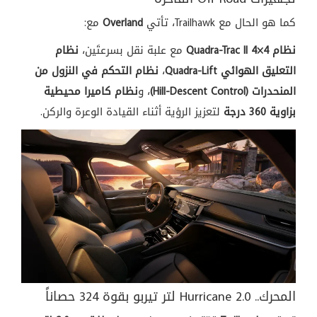
كما هو الحال مع Trailhawk، تأتي
Overland
مع:
نظام Quadra-Trac II 4×4
مع علبة نقل بسرعتَين،
نظام
التعليق الهوائي Quadra-Lift
،
نظام التحكم في النزول من
المنحدرات (Hill-Descent Control)
،
و
نظام كاميرا محيطية
بزاوية 360 درجة
لتعزيز
الرؤية أثناء
القيادة الوعرة
والركن.
المحرك..
Hurricane 2.0
لتر تيربو بقوة
324
حصاناً