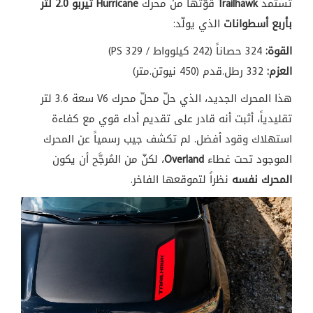
تستمد
Trailhawk
قوّتها من
محرك
Hurricane تيربو 2.0 لتر
بأربع أسطوانات
الذي يولّد:
القوة:
324 حصاناً
(242 كيلوواط /
329 PS)
العزم:
332 رطل.قدم
(450
نيوتن.متر)
هذا
المحرك الجديد،
الذي حلّ
محلّ محرك V6
سعة 3.6 لتر
تقليدياً، أثبت أنه
قادر على
تقديم
أداء قوي مع
كفاءة
استهلاك
وقود
أفضل. لم تكشف
جيب
رسمياً عن المحرك
الموجود تحت
غطاء
Overland
، لكنّ
من
المُرجَّح أن يكون
المحرك نفسه
نظراً لتموقعها الفاخر.