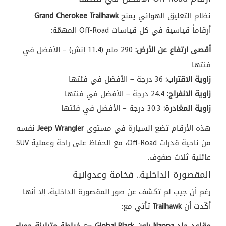
نظام التعليق الهوائي يمنح
Grand Cherokee Trailhawk
أرقاماً قياسية في كل قياسات Off-Road المهمّة:
أقصى ارتفاع عن الأرض:
290 ملم (11.4 إنش) – الأفضل في
فئتها
زاوية الاقتراب:
36 درجة – الأفضل في فئتها
زاوية الانفراج:
24.4 درجة – الأفضل في فئتها
زاوية المغادرة:
30.3 درجة – الأفضل في فئتها
هذه الأرقام تضع السيارة في مستوى
Jeep Wrangler
نفسه
من ناحية قدرات Off-Road، مع الحفاظ على راحة وعملية SUV
عائلية ثلاث صفوف.
المقصورة الداخلية.. فخامة وعدوانية
رغم أن جيب لم تكشف عن صور المقصورة الداخلية، إلا أنها
أكّدت أن
Trailhawk
تأتي مع: