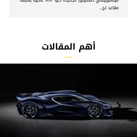
ميتسوبيشي دستنيتور الجديدة كلياً: SUV عائلية بسبعة
مقاعد تج...
أهم المقالات