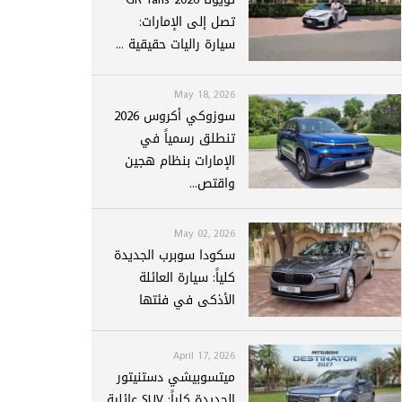
تصل إلى الإمارات:
سيارة راليات حقيقية ...
May 18, 2026
سوزوكي أكروس 2026
تنطلق رسمياً في
الإمارات بنظام هجين
واقتص...
May 02, 2026
سكودا سوبرب الجديدة
كلياً: سيارة العائلة
الأذكى في فئتها
April 17, 2026
ميتسوبيشي دستنيتور
الجديدة كلياً: SUV عائلية