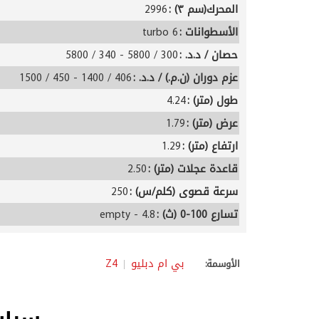
المحرك(سم ٣) :
2996
الأسطوانات :
6 turbo
حصان / د.د. :
300 / 5800 - 340 / 5800
عزم دوران (ن.م.) / د.د. :
406 / 1400 - 450 / 1500
طول (متر) :
4.24
عرض (متر) :
1.79
ارتفاع (متر) :
1.29
قاعدة عجلات (متر) :
2.50
سرعة قصوى (كلم/س) :
250
تسارع 100-0 (ث) :
empty - 4.8
بي ام دبليو
Z4
الأوسمة: