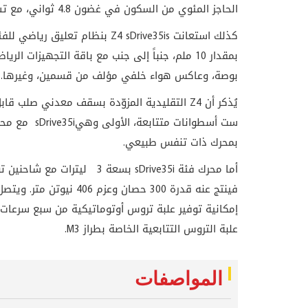
الحاجز المئوي من السكون في غضون 4.8 ثواني، مع تسجيل سرعة قصوى تُقدّر بـ 155 ميلاً/س (محددة إلكترونياً).
بوصة، وعاكس هواء خلفي مؤلف من قسمين، وغيرها.
يُذكر أن Z4 التقليدية المزوّدة بسقف معدني ص
بمحرك ذات تنفس طبيعي.
أما محرك فئة sDrive35i بسعة 
فينتج عنه قدرة 300 حصان
إمكانية توفير علبة تروس أوتوماتيكية من سبع سرعات 
علبة التروس التتابعية الخاصة بطراز M3.
المواصفات