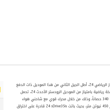
بعد مرور سبعة أعوام على إطلاق الجيل الأول من الطراز الرياضي Z4، أطل الجيل الثاني من هذا الموديل ذات الدفع
الخلفي من نافذة معرض ديترويت 2009، مع إطلاق نسخة رياضية بامتياز من الموديل الرودستر الأحدث Z4، تحمل
الاسم Z4 sDrive35is التي استفادت من قدرة تصل الى 340 حصاناً، وذلك من خلال محرك قوي مع شاحني هواء
“توربو” من ست أسطوانات بسعة ثلاثة ليترات تولد عزم 450 نيوتن متر، بحيث باتت Z4 sDrive35is قادرة على اختراق