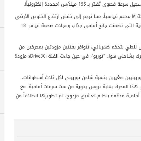
كذلك استعانت Z4 sDrive35is بنظام تعليق رياضي للفئة M مدعم قياسياً، مما ترجم إلى خفض ارتفاع الخلوص الأرضي
بمقدار 10 ملم، جنباً إلى جنب مع باقة التجهيزات الرياضية التي تضمنت جانح أمامي جذاب وعجلات ضخمة قياس 18
لب قابل للطي بتحكم كهربائي، تتوافر بفئتين مزودتين بمحركين من
ست أسطوانات متتابعة، الأولى وهيsDrive35i مع محرك بشاحني هواء “توربو”، في حين جاءت الفئة sDrive30i مزودة
3 ليترات مع شاحنين توربينيين صغيرين بنسبة شاحن توربيني لكل ثلاث أسطوانات،
 وعزم 406 نيوتن متر. ويتصل هذا المحرك بعلبة تروس يدوية من ست سرعات أمامية، مع
أمامية مدعّمة بنظام تعشيق مزدوج، تم تطويرها انطلاقاً من