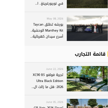
في نوربورغرينغ.. ا...
May 08, 2026
بورشه تطلق Taycan
Manthey Kit الوحشية..
أسرع سيدان كهربائية...
قائمة التجارب
June 22, 2026
تجربة فولفو XC90 B5
Ultra Black Edition
2026: هل ما زالت ال...
June 05, 2026
تويوتا GR Yaris 2026