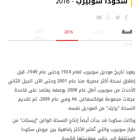
سكودا سوبيرب - 2016
السنة
2017
2016
2015
2013
2014
يعود تاريخ موديل سوبيرب لعام 1934 وحتى عام 1949، قبل
إطلاق نسخة أكثر عصرية منذ عام 2001 وحتى الآن. الجيل الثاني
الأحدث من سوبيرب أطل عام 2008 بوصفه يعتمد على قاعدة
عجلات مجموعة فولكسفاغن
A6.
وفي عام 2009، تم تقديم
النسخة “برايك” من الموديل نفسه
.
وكانت سكودا قد بدأت أيضاً إنتاج النسخة الواغن “إيستات” من
طراز سوبيرب والتي تُعتبر الأكثر رفاهية بين عروض سكودا
المختلفة الى جانب عملانيتها الكبيرة
.