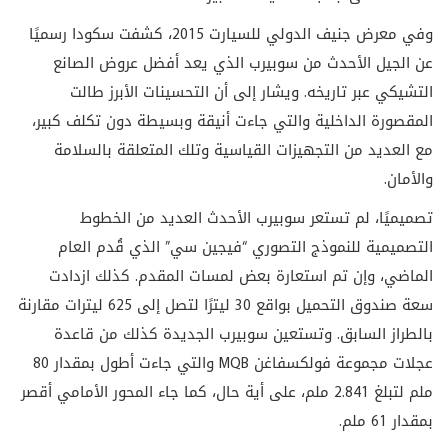
وفي معرض جنيف الدولي للسيارت 2015، كشفت سكودا رسميًا
عن الجيل الأحدث من سوبيرب الذي يعد أفضل عروض الصانع
التشيكي عبر تاريخه. ويشار إلى أن التحسينات الأبرز طالت
المقصورة الداخلية والتي جاءت أنيقة وبسيطة دون تكلف كبير،
مع العديد من التجهيزات القياسية وتلك المتعلقة بالسلامة
والأمان.
تصميميًا، لم تستعر سوبيرب الأحدث العديد من الخطوط
التصميمية للنموذج التصوري “فيجين سي” الذي قُدم العام
الماضي، وإن تم استعارة بعض لمسات المقدم. كذلك ازدادت
سعة صندوق التحميل بواقع 30 ليترًا لتصل إلى 625 ليترات مقارنة
بالطراز السابق. وتستعين سوبيرب الجديدة كذلك من قاعدة
عجلات مجموعة فولكسفاغن
MQB
والتي جاءت أطول بمقدار 80
ملم لتبلغ 2.841 ملم، على أية حال، كما جاء المحور الأمامي أقصر
بمقدار 61 ملم.