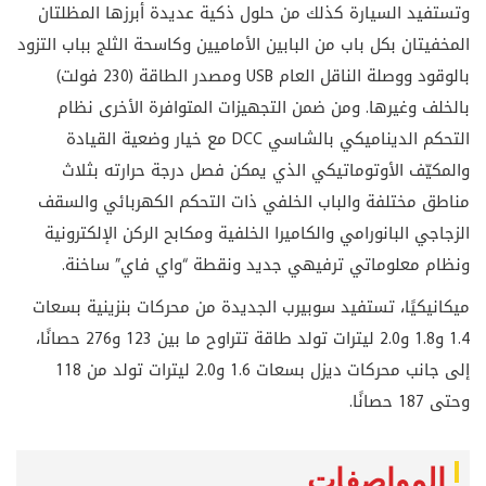
وتستفيد السيارة كذلك من حلول ذكية عديدة أبرزها المظلتان
المخفيتان بكل باب من البابين الأماميين وكاسحة الثلج بباب التزود
بالوقود ووصلة الناقل العام
USB
ومصدر الطاقة (230 فولت)
بالخلف وغيرها. ومن ضمن التجهيزات المتوافرة الأخرى نظام
التحكم الديناميكي بالشاسي
DCC
مع خيار وضعية القيادة
والمكيّف الأوتوماتيكي الذي يمكن فصل درجة حرارته بثلاث
مناطق مختلفة والباب الخلفي ذات التحكم الكهربائي والسقف
الزجاجي البانورامي والكاميرا الخلفية ومكابح الركن الإلكترونية
ونظام معلوماتي ترفيهي جديد ونقطة “واي فاي” ساخنة.
ميكانيكيًا، تستفيد سوبيرب الجديدة من محركات بنزينية بسعات
1.4 و1.8 و2.0 ليترات تولد طاقة تتراوح ما بين 123 و276 حصانًا،
إلى جانب محركات ديزل بسعات 1.6 و2.0 ليترات تولد من 118
وحتى 187 حصانًا
.
المواصفات