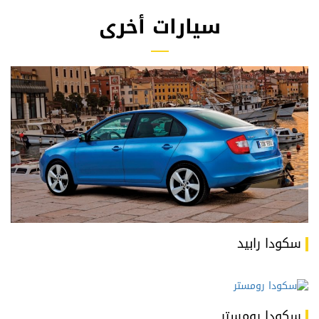
سيارات أخرى
سكودا رابيد
سكودا رومستر