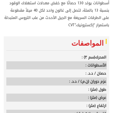
أسطوانات يولد 130 حصانًا مع خفض معدلات استهلاك الوقود
بنسبة 13 بالمئة، لتصل إلى غالون واحد لكل 40 ميلاً مقطوعة
على الطرقات السريعة مع الجيل الأحدث من علب التروس المتبدلة
باستمرار “إكسترونيك
CVT”.
المواصفات
المحرك(سم ٣) :
الأسطوانات :
حصان / د.د. :
عزم دوران (ن.م.) / د.د. :
طول (متر) :
عرض (متر) :
ارتفاع (متر) :