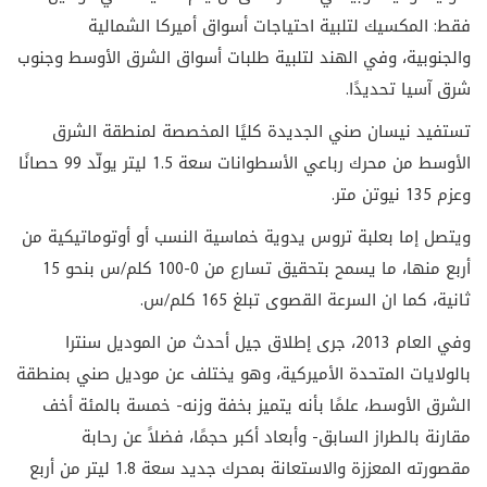
فقط: المكسيك لتلبية احتياجات أسواق أميركا الشمالية
والجنوبية، وفي الهند لتلبية طلبات أسواق الشرق الأوسط وجنوب
شرق آسيا تحديدًا.
تستفيد نيسان صني الجديدة كليًا المخصصة لمنطقة الشرق
الأوسط من محرك رباعي الأسطوانات سعة 1.5 ليتر يولّد 99 حصانًا
وعزم 135 نيوتن متر.
ويتصل إما بعلبة تروس يدوية خماسية النسب أو أوتوماتيكية من
أربع منها، ما يسمح بتحقيق تسارع من 0-100 كلم/س بنحو 15
ثانية، كما ان السرعة القصوى تبلغ 165 كلم/س.
وفي العام 2013، جرى إطلاق جيل أحدث من الموديل سنترا
بالولايات المتحدة الأميركية، وهو يختلف عن موديل صني بمنطقة
الشرق الأوسط، علمًا بأنه يتميز بخفة وزنه- خمسة بالمئة أخف
مقارنة بالطراز السابق- وأبعاد أكبر حجمًا، فضلاً عن رحابة
مقصورته المعززة والاستعانة بمحرك جديد سعة 1.8 ليتر من أربع