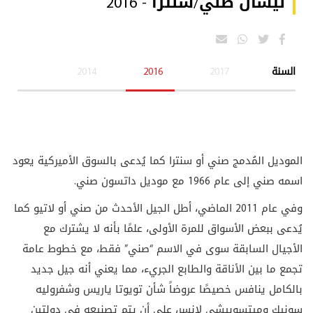
نيسان صني/سنترا - 2016
السنة
2017
2016
2014
الموديل المُدمج صني أو سنترا كما يُدعى بالسوق الأميركية يعود
اسمه صني إلى عام 1966 مع موديل داتسون صني.
وفي عام 2011 الماضي، أطل الجيل الأحدث من صني أو لاتيو كما
يُدعى ببعض الأسواق للمرة الأولى، علمًا بأنه لا يشترك مع
الأجيال السابقة سوى في الاسم “صني” فقط، مع خطوط عامة
تجمع ما بين الأناقة والطابع الجريء، مما يعني أنه جيل جديد
بالكامل ينافس خصيصًا عروضاً شأن تويوتا ياريس وشفروليه
سونيك وميتسوبيشي لانسر، على أن يتم تصنيعه في دولتين