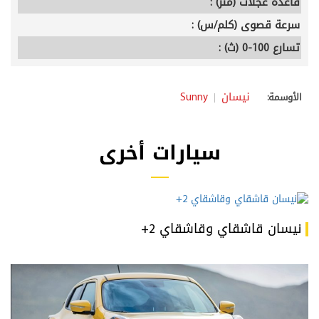
قاعدة عجلات (متر) :
سرعة قصوى (كلم/س) :
تسارع 100-0 (ث) :
نيسان
Sunny
الأوسمة:
سيارات أخرى
نيسان قاشقاي وقاشقاي 2+