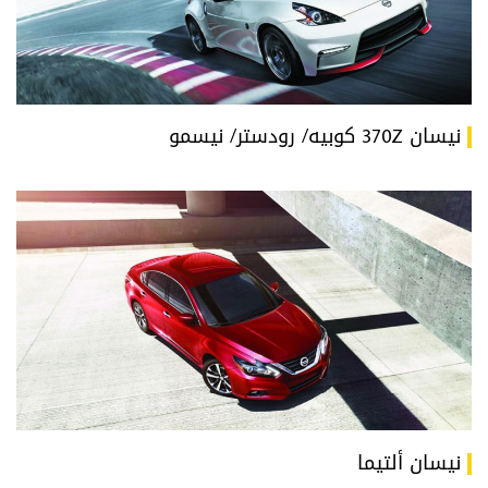
نيسان 370Z كوبيه/ رودستر/ نيسمو
نيسان ألتيما