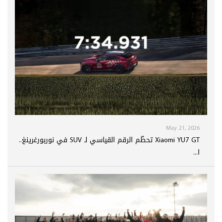
May 21, 2026
Xiaomi YU7 GT تحطّم الرقم القياسي لـ SUV في نوربورغرينغ..
ا...