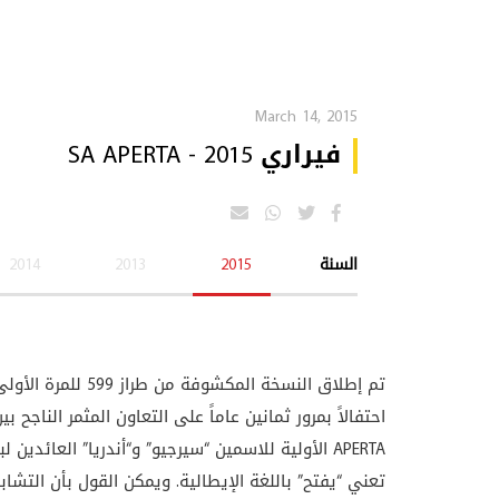
March 14, 2015
فيراري SA APERTA - 2015
السنة
2015
2013
2014
تم إطلاق النسخة المكشوفة من طراز 599 للمرة الأولى بمعرض باريس الدولي للسيارات 2010 تحت اسم
احتفالاً بمرور ثمانين عاماً على التعاون المثمر الناجح 
APERTA
الأولية للاسمين “سيرجيو” و“أندريا” العائدين لبي
تعني “يفتح” باللغة الإيطالية. ويمكن القول بأن التشا