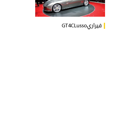
فيراريGT4CLusso