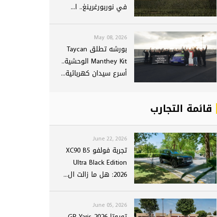
في نوربورغرينغ.. ا...
May 08, 2026
بورشه تطلق Taycan
Manthey Kit الوحشية..
أسرع سيدان كهربائية...
قائمة التجارب
June 22, 2026
تجربة فولفو XC90 B5
Ultra Black Edition
2026: هل ما زالت ال...
June 05, 2026
تويوتا GR Yaris 2026