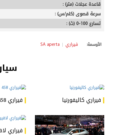
قاعدة عجلات (متر) :
سرعة قصوى (كلم/س) :
تسارع 100-0 (ث) :
فيراري
SA aperta
الأوسمة:
سيار
فيراري كاليفورنيا
فيراري 458 Speciale
فيراري لاف