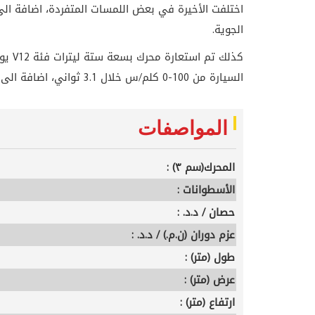
اختلفت الأخيرة في بعض اللمسات المتفردة، اضافة ا
الجوية.
كذلك تم استعارة محرك بسعة ستة ليترات فئة
V12
السيارة من 100-0 كلم/س خلال 3.1 ثواني، اضافة الى 335 كلم/س كسرعة قصوى
المواصفات
المحرك(سم ٣) :
الأسطوانات :
حصان / د.د. :
عزم دوران (ن.م.) / د.د. :
طول (متر) :
عرض (متر) :
ارتفاع (متر) :