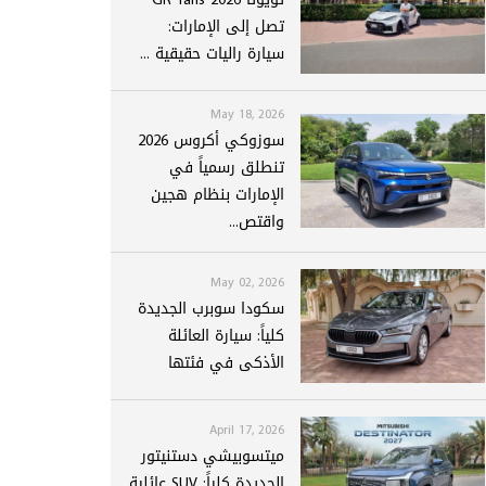
تصل إلى الإمارات:
سيارة راليات حقيقية ...
May 18, 2026
سوزوكي أكروس 2026
تنطلق رسمياً في
الإمارات بنظام هجين
واقتص...
May 02, 2026
سكودا سوبرب الجديدة
كلياً: سيارة العائلة
الأذكى في فئتها
April 17, 2026
ميتسوبيشي دستنيتور
الجديدة كلياً: SUV عائلية