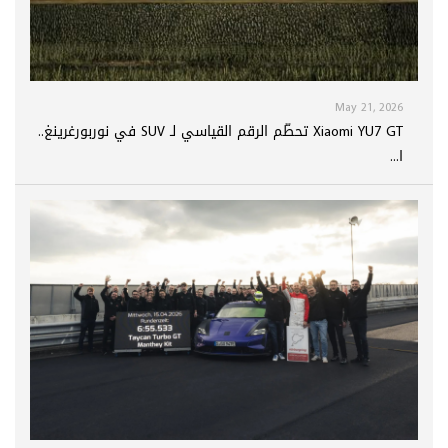
May 21, 2026
Xiaomi YU7 GT تحطّم الرقم القياسي لـ SUV في نوربورغرينغ..
ا...