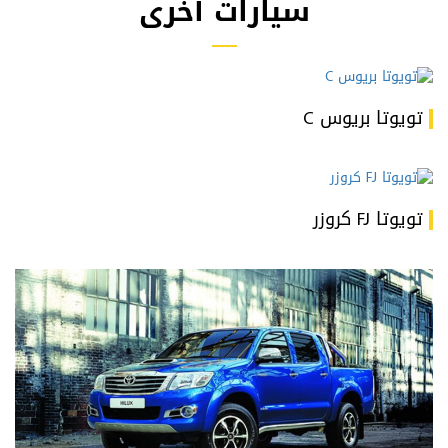
سيارات أخرى
تويوتا بريوس C
تويوتا FJ كروزر