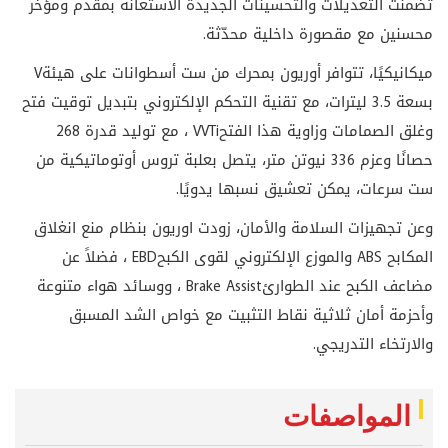
تضمنت التعديلات والتحسينات الجديدة الاستعانة بمقدم ومؤخر
محسنين مع مقصورة داخلية محدّثة.
ميكانيكيًا، تتوافر أوريون بمحرك من ست أسطوانات على هيئة
V
بسعة 3.5 ليترات، مع تقنية التحكم الإلكتروني بتبديل توقيت فتح
وغلق الصمامات وزاوية هذا الفتح
VVTi
، مع توليد قدرة 268
حصانًا وعزم 336 نيوتن متر، يتصل بعلبة تروس أوتوماتيكية من
ست سرعات، يمكن تعشيق نسبها يدويًا.
وعن تجهيزات السلامة والأمان، زودت اوريون بنظام منع انغلاق
المكابح
ABS
والموزع الإلكتروني لقوى الكبح
EBD
، فضلاً عن
مضاعف الكبح عند الطوارئ
Brake Assist
، ووسائد هواء متنوعة
وأحزمة أمان ثلاثية نقاط التثبيت مع خواص الشد المسبق
والارتخاء التدريجي
.
المواصفات