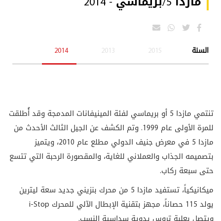
مازدا 5/بريماسي - 2014
السنة
2015
2013
2014
تنتمي مازدا 5 أو بريماسي لفئة المينيفانات المدمجة وقد أُطلقت
للمرة الأولى عام 1999. وتم الكشف عن الجيل الثالث الأحدث من
مازدا 5 في معرض جنيف الدولي مطلع عام 2010، ويتميز
بتصميمه الجذاب والعملاني للغاية، والمقصورة الرحبة التي تتسع
حتى سبعة ركاب.
ميكانيكياً، تستفيد مازدا 5 من محرك بنزيني جديد سعة ليترين
يولد 115 حصاناً، مجهز بتقنية الإبطال الآلي للمحرك i-Stop
ويتصل بعلبة تروس يدوية سداسية النسب.