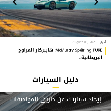
August 05, 2026
أخبار
McMurtry Spéirling PURE: هايبركار المراوح
البريطانية...
دليل السيارات
إيجاد سيارتك عن طريق المواصفات