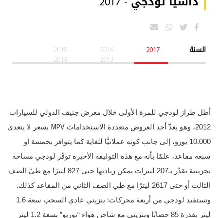
داشيا لودجي - 2017
السنة
2017
2016
2015
2014
2013
أطل طراز لودجي للمرة الأولى خلال معرض جنيف الدولي للسيارات
MPV
2012، وهو يعدّ أحد العروض متعددة الاستخدامات
بسعر لا يتعدى
10.000 يورو، إلى جانب كونه عملانيًّا للغاية كما يتوافر بخمسة أو
سبعة مقاعد، علمًا بأنه مع هذه التوليفة الأخيرة توفّر لودجي مساحة
تخزينية تقدّر بـ207 ليترات يمكن زيادتها حتى 827 ليترًا مع طيّ الصف
الثالث أو حتى 2617 ليترًا مع طي الصف الثاني من المقاعد كذلك.
وتستفيد لودجي من أربعة محركات: بنزيني عادي السحب سعة 1.6
ليتر بقدرة 85 حصانًا وبنزيني مع شاحن هواء “توربو” بسعة 1.2 ليتر