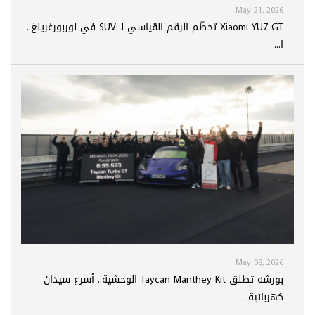
May 21, 2026
Xiaomi YU7 GT تحطّم الرقم القياسي لـ SUV في نوربورغرينغ..
ا...
May 08, 2026
بورشه تطلق Taycan Manthey Kit الوحشية.. أسرع سيدان
كهربائية...