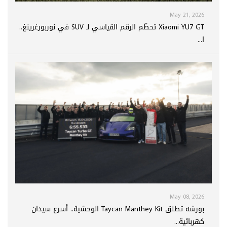
May 21, 2026
Xiaomi YU7 GT تحطّم الرقم القياسي لـ SUV في نوربورغرينغ..
ا...
May 08, 2026
بورشه تطلق Taycan Manthey Kit الوحشية.. أسرع سيدان
كهربائية...