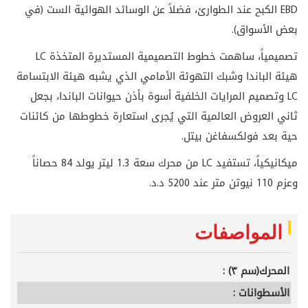
EBD
الكبح عند الطوارئ
، فضلاً عن الوسائد الهوائية الست (في
بعض الأسواق).
تصميمياً، ساهمت خطوط
LC
التصميمية المستديرة المتخذة
هيئة الباندا وشبك التهوئة الأمامي الذي يشبه هيئة الابتسامة
LC
وتصميم المرايات الخلفية أسوة بأذن حيوانات الباندا، بجعل
ثاني العروض العالمية التي يُجرى استعارة خطوطها من كائنات
حية بعد فولكسفاغن بيتل.
ميكانيكياً، تستفيد
LC
من محرك سعة 1.3 ليتر يولد 84 حصاناً
وعزم 110 نيوتن متر عند 5200 د.د
.
المواصفات
المحرك(سم ٣) :
الأسطوانات :