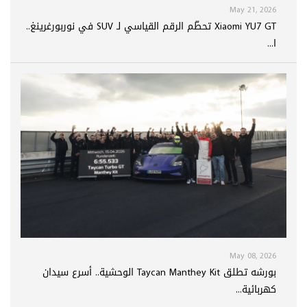
May 21, 2026
Xiaomi YU7 GT تحطّم الرقم القياسي لـ SUV في نوربورغرينغ..
ا...
May 08, 2026
بورشه تطلق Taycan Manthey Kit الوحشية.. أسرع سيدان
كهربائية...