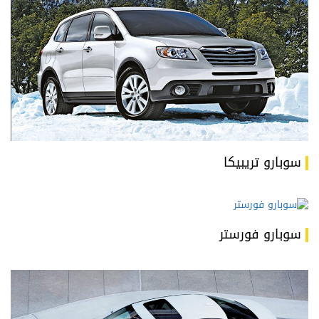
سوبارو تريبيكا
سوبارو فورستر