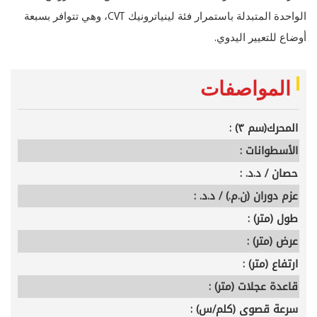
CVT
الواحدة المتبدلة باستمرار فئة لينياترونيك
، وهي تتوافر بسبعة
.
أوضاع للتعيير اليدوي
المواصفات
المحرك(سم ٣) :
الأسطوانات :
حصان / د.د. :
عزم دوران (ن.م.) / د.د. :
طول (متر) :
عرض (متر) :
ارتفاع (متر) :
قاعدة عجلات (متر) :
سرعة قصوى (كلم/س) :