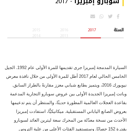
سوبارو إمبريزا - 2017
السنة
2017
2016
2015
2014
2013
السيارة المدمجة إمبريزا جرى تقديمها للمرة الأولى عام 1992. الجيل
الخامس الحالي لعام 2017 أطل للمرة الأولى من خلال نافذة معرض
نيويورك 2016، ويتميز بطابع شبابي معزز مقارنةً بالطراز السابق.
وباتت إمبريزا الجديدة الأولى بين عروض سوبارو التجارية المدعمة
بقاعدة العجلات العالمية المطورة حديثًا، والمنتظر أن يتم تدعيمها
بعروض الصانع الياباني المستقبلية. ميكانيكيًّا، استفادت إمبريزا
الأحدث من نسخة معدّلة من المحرك سعة ليترين العائد لسوبارو
بقدرة 152 حصانًا. وستستفيد الفئات الأعلى من علبة التروس