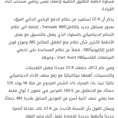
قساوة أنظمة التعليق الخلفية لإضفاء نفس رياضي مستحب أثناء
القيادة.
يذكر أن
GT-R
تستفيد من نظام الدفع الرباعي الذكي المزوّد
بمحور مستقل جديد بالكامل
Transaxle 4WD
، إضافة الى نظام
التحكم الديناميكي بالسلوك الذي يعمل بالتنسيق مع بعض
الأنظمة الأخرى شأن نظام منع انغلاق المكابح
ABS
وموزع قوى
الكبح إلكترونياً
EBD
، فضلاً عن نظام المساعدة على تخطي
المرتفعات القاسية
Start Assist Hill
، وغيرها.
وفي عام 2012، خضعت
GT-R
مجددًا لبعض التعديلات
والتحسينات، أهمها ميكانيكيًا مع رفع سقف الأداء الديناميكي
عاليًا؛ حيث بات المحرك ذات الشحن المزدوج من فئة
V6
يولد 530
حصانًا، مع الانطلاق من 0-100 كلم/س في غضون 3 ثوانٍ فقط،
مما يعني نصف ثانية أسرع من الموديل السابق بقدرة 480 حصانًا.
ويمكن القول بأن النسخة الأحدث من
GT-R
نالت صادمًا أماميًا
جديدًا وأنظمة جديدة للإضاءة تعمل أثناء وضح النهار