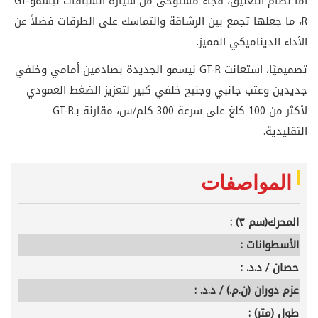
أما نظام التعليق، فجاء مستوحى من سيارة السباقات نيسمو
GT-
R
، ما جعلها تجمع بين الرشاقة والتماسك على الطرقات فضلاً عن
الأداء الديناميكي المميز.
تصميميًا، استعانت
GT-R
نيسمو الجديدة بصادمين أمامي وخلفي
جديدين وعتب جانبي وجنيح خلفي كبير لتعزيز الضغط العمودي
لأكثر من 100 كلغ على سرعة 300 كلم/س، مقارنة بـ
GT-R
التقليدية
.
المواصفات
المحرك(سم ٣) :
الأسطوانات :
حصان / د.د. :
عزم دوران (ن.م.) / د.د. :
طول (متر) :