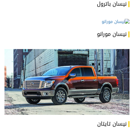
نيسان باترول
نيسان مورانو
نيسان تايتان