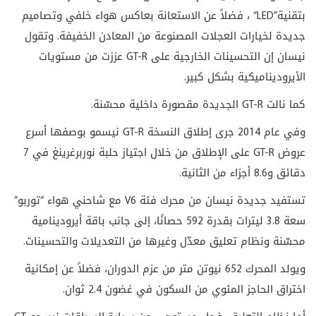
بتقنية
“LED”
، فضلاً عن الاستعانة بعاكس هواء خلفي وتصاميم
جديدة لخيارات العجلات المصنوعة من المعادن الخفيفة. وتقول
نيسان إن التحسينات الخارجية على
GT-R
عززت من مستويات
الأيروديناميكية بشكل كبير.
كما نالت
GT-R
الجديدة مقصورة داخلية محسّنة
.
وفي عام 2014 جرى إطلاق النسخة
GT-R
نيسمو بوصفها أسرع
عروض
GT-R
على الإطلاق من خلال اجتياز حلبة نوربرغرينغ في 7
دقائق و8.6 أجزاء من الثانية.
تستفيد جديدة نيسان من محرك فئة
V6
مع شاحني هواء “توربو”
سعة 3.8 ليترات بقدرة 592 حصانًا، إلى جانب باقة أيرودينامية
محسّنة ونظام تعليق معدّل وغيرها من التعديلات والتحسينات.
ويولد المحرك 652 نيوتن متر من عزم الدوران، فضلاً عن إمكانية
اختراق الحاجز المئوي من السكون في غضون 2.4 ثوان.