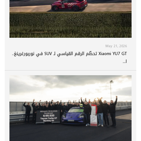
May 21, 2026
Xiaomi YU7 GT تحطّم الرقم القياسي لـ SUV في نوربورغرينغ..
ا...