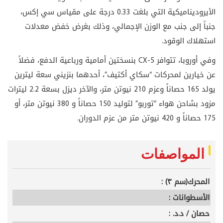
الأيروديناميكية التي بلغت 0.33 درجة على مقياس سي إكس،
جنباً إلى جنب مع الوزن الإجمالي، وذلك بغرض خفض معدلات
استهلاك الوقود.
وفي أوروبا، تتوافر
CX-5
بنسختين أمامية ورباعية الدفع، فضلاً
عن خيارين لمحركات “سكاي أكتيف”، أحدهما بنزيني سعة ليترين
يولد 165 حصاناً وعزم 210 نيوتن متر، والآخر ديزل بسعة 2.2 ليترات
مزود بشاحن هواء “توربو” لتوليد 150 حصاناً و 380 نيوتن متر، أو
175 حصاناً و 420 نيوتن متر من عزم الدوران.
المواصفات
المحرك(سم ٣) :
الأسطوانات :
حصان / د.د. :