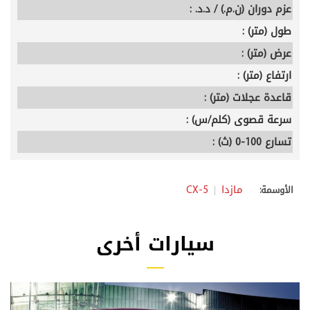
عزم دوران (ن.م.) / د.د. :
طول (متر) :
عرض (متر) :
ارتفاع (متر) :
قاعدة عجلات (متر) :
سرعة قصوى (كلم/س) :
تسارع 100-0 (ث) :
مازدا
CX-5
الأوسمة:
سيارات أخرى