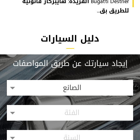
Bugatti Destrier الفريدة: هايبركار قانونية
للطريق بق...
دليل السيارات
إيجاد سيارتك عن طريق المواصفات
الصانع
الفئة
السنة