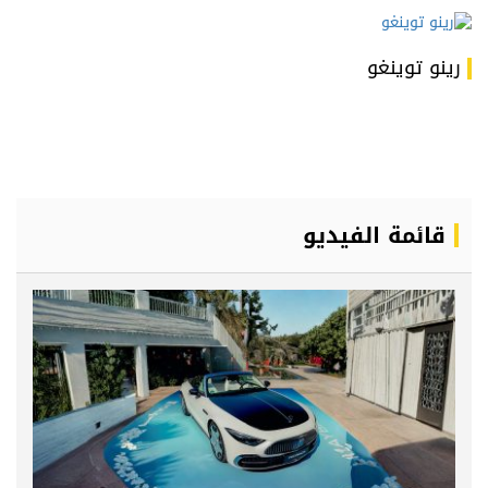
رينو توينغو
قائمة الفيديو