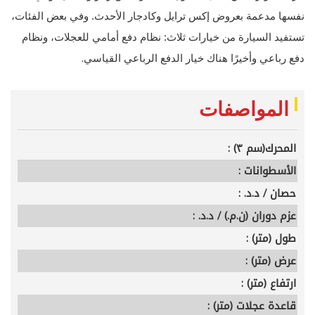
نفسها مدعمة بعروض إكس ترايل وكادجار الأحدث. وفي بعض الفئات،
تستفيد السيارة من خيارات ثلاث: نظام دفع أمامي للعجلات، ونظام
.
دفع رباعي وأخيرًا هناك خيار الدفع الرباعي القياسي
المواصفات
المحرك(سم ٣) :
الأسطوانات :
حصان / د.د. :
عزم دوران (ن.م.) / د.د. :
طول (متر) :
عرض (متر) :
ارتفاع (متر) :
قاعدة عجلات (متر) :