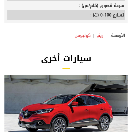
سرعة قصوى (كلم/س) :
تسارع 100-0 (ث) :
رينو
كوليوس
الأوسمة:
سيارات أخرى