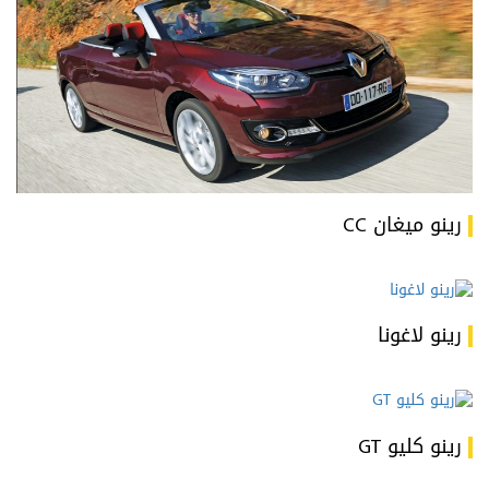
رينو ميغان CC
رينو لاغونا
رينو كليو GT