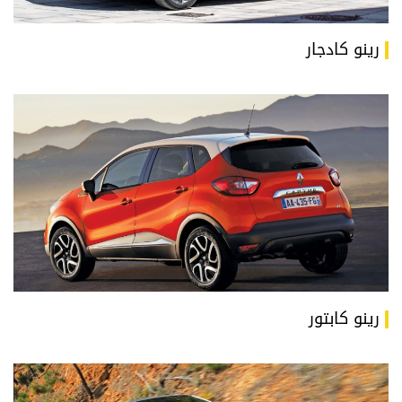
رينو كادجار
رينو كابتور