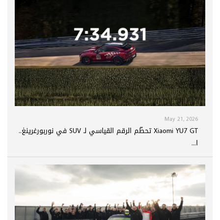
May 21, 2026
Xiaomi YU7 GT تحطّم الرقم القياسي لـ SUV في نوربورغرينغ..
ا...