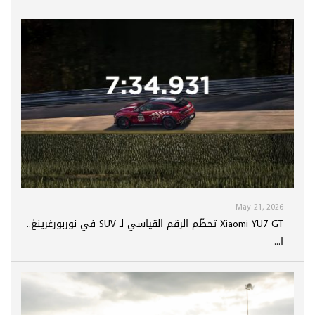
May 21, 2026
Xiaomi YU7 GT تحطّم الرقم القياسي لـ SUV في نوربورغرينغ..
ا...