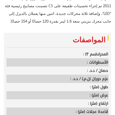
C5
2011 تم إجراء تحسينات طفيفة على
تضمنت مصابيح رئيسية فئة
“LED”
، وإضافة ثلاثة محركات جديدة، اثنين منها يعملان بالديزل إلى
.
جانب محرك بنزيني سعة 1.6 ليتر بقدرة 120 حصانًا أو 154 حصانًا
المواصفات
المحرك(سم ٣) :
الأسطوانات :
حصان / د.د. :
عزم دوران (ن.م.) / د.د. :
طول (متر) :
عرض (متر) :
ارتفاع (متر) :
قاعدة عجلات (متر) :