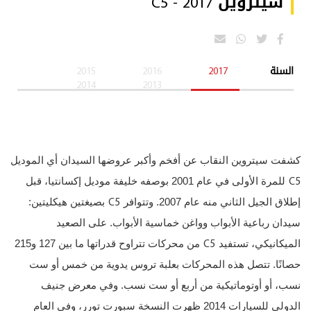
سيتروين C5 - 2017
السنة
2017
2016
2015
2014
2013
كشفت سيتروين النقاب عن أفخم وأكبر عروضها السيدان أي الموديل
C5
للمرة الأولى في عام 2001 بوصفه خليفة موديل إكسانتيا، قبل
C5
إطلاق الجيل الثاني منه عام 2007. وتتوافر
بصيغتين هيكليتين:
سيدان رباعية الأبواب وواغن خماسية الأبواب. على الصعيد
C5
الميكانيكي، تستفيد
من محركات تتراوح قدراتها ما بين 127 و215
حصانًا. تتصل هذه المحركات بعلبة تروس يدوية من خمس أو ست
نسب، أو أوتوماتيكية من أربع أو ست نسب. وفي معرض جنيف
الدولي للسيارات 2014 ظهرت النسخة سبورت تورر، وفي العام