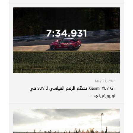
May 21, 2026
Xiaomi YU7 GT تحطّم الرقم القياسي لـ SUV في
نوربورغرينغ.. ا...