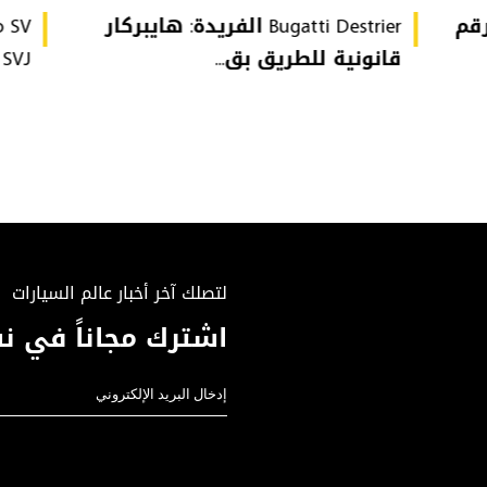
تُحطّم رقم
Bugatti Destrier الفريدة: هايبركار
قانونية للطريق بق...
or SVJ
لتصلك آخر أخبار عالم السيارات
اشترك مجاناً في نش