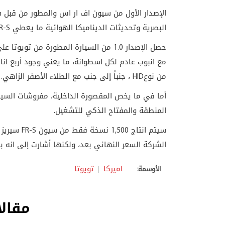
الإصدار الأول من سيون اف ار اس والمطور من قبل ف
البصرية وتحديثات الديناميكا الهوائية ما يعطي
R-S
حصل الإصدار 1.0 من السيارة المطورة من ت
مع انبوب عادم لكل اسطوانة، ما يعني وجود أربع انا
من نوع
HID
، جنباً إلى جنب مع الطلاء الأصفر الزاهي
.
أما في ما يخص المقصورة الداخلية، مفروشات السيار
المنطقة والمفتاح الذكي للتشغيل.
سيتم انتاج 1,500 نسخة فقط من سيون
FR-S
الشركة السعر النهائي بعد، ولكنها أشارت إلى انه بحدود 120,000 الف ريال
اميركا
تويوتا
الأوسمة:
مقالا