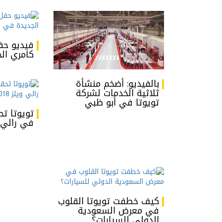
فيديو حف
كامري الج
بالفيديو: أضخم منشأة
ثلاثية الخدمات لشركة
تويوتا في أبو ظبي
تويوتا تح
في رالي ويل
كيف خطفت تويوتا القلوب
في معرض السعودية
الدولي للسيارات؟