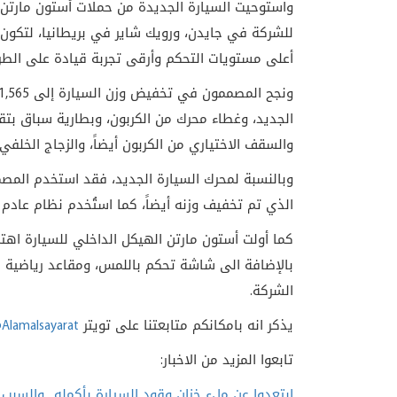
واستوحيت السيارة الجديدة من حملات أستون مارتن ر
للشركة في جايدن، ورويك شاير في بريطانيا، لتكون 
أعلى مستويات التحكم وأرقى تجربة قيادة على الطري
الجديد، وغطاء محرك من الكربون، وبطارية سباق بتقني
والسقف الاختياري من الكربون أيضاً، والزجاج الخلفي
وبالنسبة لمحرك السيارة الجديد، فقد استخدم المصم
الذي تم تخفيف وزنه أيضاً، كما استُخدم نظام عادم 
كما أولت أستون مارتن الهيكل الداخلي للسيارة اهت
بالإضافة الى شاشة تحكم باللمس، ومقاعد رياضية م
الشركة
.
يذكر انه بامكانكم متابعتنا على تويتر
Alamalsayarat
تابعوا المزيد من الاخبار:
إبتعدوا عن ملء خزان وقود السيارة بأكمله.. والسبب 