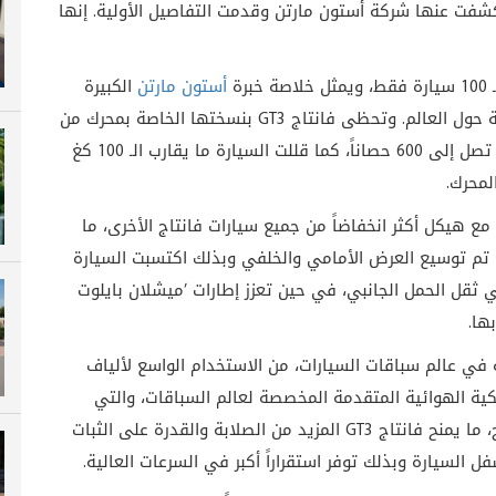
 كشفت عنها شركة أستون مارتن وقدمت التفاصيل الأولية. إنها
ة
أستون مارتن
الكبيرة
 حول العالم. وتحظى فانتاج
GT3
بنسختها الخاصة بمحرك من
طراز فانتاج بـ 12 أسطوانة وسعة 6 ليترات يولد قوة تصل إلى 600 حصاناً، كما قللت السيارة ما يقارب الـ 100 كغ
لمحرك
.
ع هيكل أكثر انخفاضاً من جميع سيارات فانتاج الأخرى، ما
ا تم توسيع العرض الأمامي والخلفي وبذلك اكتسبت السيارة
ثقل الحمل الجانبي، في حين تعزز إطارات ’ميشلان بايلوت
بها
.
في عالم سباقات السيارات، من الاستخدام الواسع لألياف
كية الهوائية المتقدمة المخصصة لعالم السباقات، والتي
 ما يمنح فانتاج
GT3
المزيد من الصلابة والقدرة على الثبات
السيارة وبذلك توفر استقراراً أكبر في السرعات العالية
.