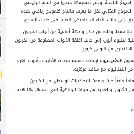
اسينغ الناجحة، ويتم تصميمها حصرياً في المقر الرئيسي
النموذج المثالي لكل ما يعرف فانتاج كنموذج رياضي يقدم
ق، إلى جانب الأداء الديناميكي الصلب في حلبات السباق
.
ونجح المصممون في تخفيض وزن السيارة إلى 1,565 كغ فقط، وذلك من خلال واجهة أمامية من ألياف الكربون
ة ليثيوم أيون، إلى جانب أغلفة الأبواب المصنوعة من الكربون
 الاختياري من البولي كربون
.
مون المغنيسيوم لإعادة تصميم فتحات الأنابيب وأنبوب العزم
من التيتانيوم مع منافذ مركزية
.
ماماً خاصاً حيث صممت التجهيزات الوسطى من الكربون
ن الكربون والعديد من ميزات الرفاهية التي تشتهر بها هذه
.
@
؟