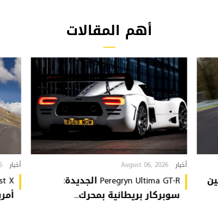
أهم المقالات
6
August 06, 2026
أخبار
أخبار
GTI Edi تُهين
Peregryn Ultima GT-R الجديدة:
سوبركار بريطانية بمحرك...
أمريكي