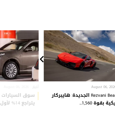
August 06, 2026
August 06, 202
أخبار
Rezvani Beast X الجديدة: هايبركار
سوق السيارات ا
ة بقوة 1,560...
يتراجع 14% لأول مرة: ...