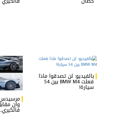
حصان
فالكيري
بالفيديو: لن تصدقوا ماذا
فعلت BMW M4 بين 54
سيارة!
وان مقاب
فالكيري..