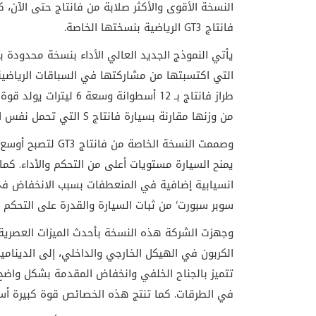
النسخة الأقوى والأكثر صلابة من فانتاج حتى الآن،
فانتاج
GT3
الرياضية بنسختها الخاصة.
يأتي النموذج الجديد العالي الأداء بنسخة محدودة بـ 100 سيارة فقط، ويمثل خلاصة خبر
التي اكتسبتها من مشاركتها في السباقات الرياضية
من وزنها مقارنة بسيارة فانتاج
S
التي تحمل نفس ا
وصممت النسخة الخاصة من فانتاج
GT3
لتصبح أوسع م
يمنح السيارة مستويات أعلى من التحكم والأداء. كم
انسيابية إضافية في المنعطفات بسبب الانخفاض في 
سوبر سبورت‘ من ثبات السيارة والقدرة على التحكم 
وجهزت الشركة هذه النسخة بأحدث الميزات العصرية 
الكربون في الهيكل الخارجي والداخلي، إلى الدينامي
تتميز بالجناح الخلفي وانخفاض المقدمة بشكل واضح،
في الطرقات. كما تنتج هذه الخصائص قوة كبيرة أسفل 