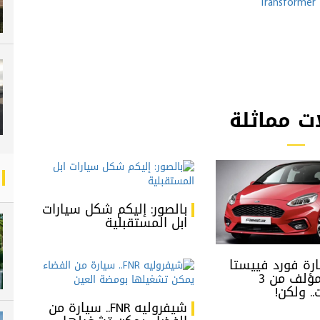
ت مماثلة
بالصور: إليكم شكل سيارات
ابل المستقبلية
رة فورد فييستا
ST 2018 مؤلف من 3
. ولكن!
شيفروليه FNR.. سيارة من