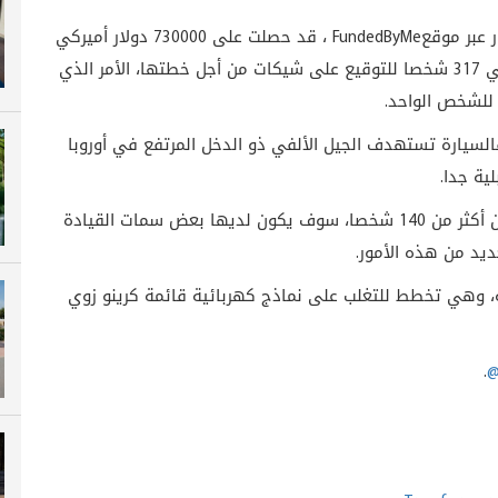
 عبر موقع
FundedByMe
، قد حصلت على 730000 دولار أميركي
مع بقاء 39 يوم من إنتهاء حملتها. وقد جذبت يونيتي 317 شخصا للتوقيع على شيكات من أجل خطتها، الأمر الذي
.
فالسيارة تستهدف الجيل الألفي ذو الدخل المرتفع في أوروبا
ية جدا.
ن أكثر من
140
شخصا، سوف يكون لديها بعض سمات القيادة
ديد من هذه الأمور.
ة، وهي تخطط للتغلب على نماذج كهربائية قائمة كرينو زوي
.
@