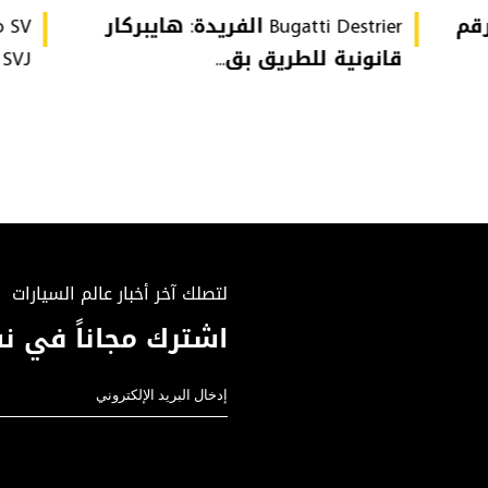
تُحطّم رقم
Bugatti Destrier الفريدة: هايبركار
قانونية للطريق بق...
or SVJ
لتصلك آخر أخبار عالم السيارات
اشترك مجاناً في نش