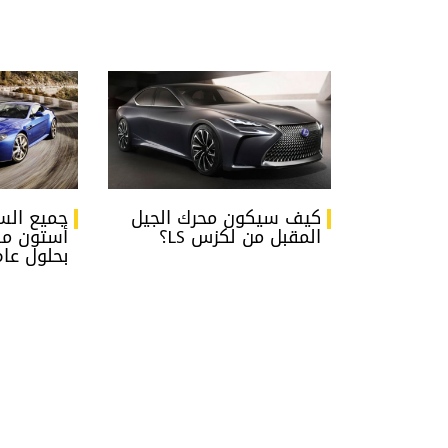
كيف سيكون محرك الجيل
جميع الس
المقبل من لكزس LS؟
أستون ما
بحلول عام 23