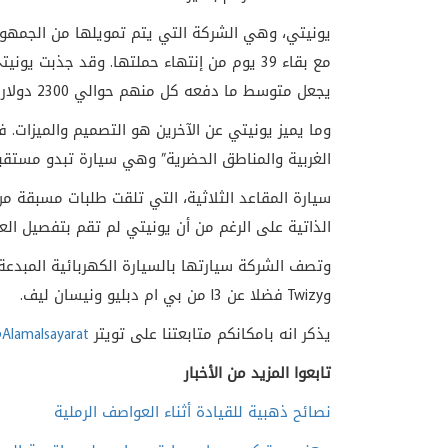
يونيتي، وهي الشركة التي يتم تمويلها من الجمهور
يجعل متوسط ما دفعه كل منهم حوالي 2300 دولار للشخص الواحد
وما يميز يونيتي عن الآخرين هو التصميم والميزات. 
الغربية والمناطق الحضرية” وهي سيارة تبدو مستقبل
سيارة المقاعد الثلاثية، التي تلقت طلبات مسبقة م
الذاتية على الرغم من أن يونيتي لم تقم بتفصيل الع
وتصف الشركة سيارتها بالسيارة الكهربائية المبدع
و
Twizy
فضلا عن
I3
من بي ام دبليو ونيسان ليف.
يذكر انه بامكانكم متابعتنا على تويتر
Alamalsayarat
تابعوا المزيد من الأخبار
نصائح ذهبية للقيادة أثناء العواصف الرملية