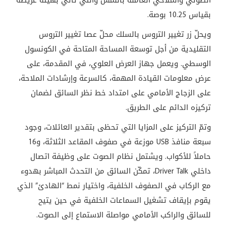
الصوتي والملاحي العاملة باللمس والتي تأتي بهيئة عريضة
بقياس 10.25 بوصة.
ويحلّ زر تغيير التروس بالسلك محلّ عصا تغيير التروس
التقليدية من أجل توسعة المساحة المتاحة في الكونسول
الوسطي. ويعمل جهاز العرض العلوي، في المقدمة، على
عرض معلومات القيادة المهمة، كالسرعة وإرشادات الملاحة،
على الزجاج الأمامي على امتداد خط نظر السائق لضمان
تركيزه الدائم على الطريق.
وتمّ التركيز على المزايا التي تحظى بتقدير العائلات، وجود
سبعة منافذ USB موزعة في صفوف المقاعد الثلاثة، و16
حاملاً للأكواب. ويشتمل نظام الصوت على وظيفة اتصال
داخلي Driver Talk، تمكّن السائق من التحدث المباشر بهدوء
مع الركاب في الصفوف الخلفية، واختيار نمط “الهادئ” الذي
يقوم بإيقاف تشغيل السماعات الخلفية في حين يتيح
للسائق والراكب الأمامي مواصلة الاستماع إلى الصوت.