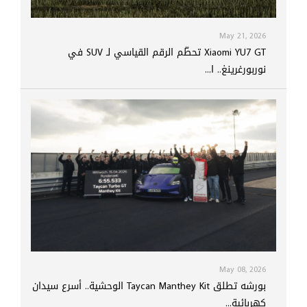
May 21, 2026
Xiaomi YU7 GT تحطّم الرقم القياسي لـ SUV في
نوربورغرينغ.. ا...
May 08, 2026
بورشه تطلق Taycan Manthey Kit الوحشية.. أسرع سيدان
كهربائية...