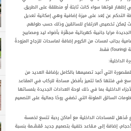
ات قياس 18 بوصة تساهم في إظهار قوتها سواء كانت ثابتة أو منطلقة على الطريق.
طة التحكم عن بُعد على ميزة إضافية وهي إمكانية تعديل
فتح وإغلاق الباب (حصريًّا في فئة Touring) حيث يُمكن تخصيص الارتفاع للسائقين وذلك حسب طولهم.
مل المواصفات القياسية في سيارة (CR-V) 2019 الجديدة مرايا جانبية كهربائية مجهّزة بأضواء ليد ومصابيح
امية بجانب لمسات من الكروم إضافة لماسحات للزجاج المزودةً
قط.
ة الداخلية:
صميم الداخلي للمقصورة التي أعيد تصميمها بالكامل بإضافة العديد من
أوسع في فئتها كما تتميز بأفضل مساحة للركاب في المقاعد
جزاء الداخلية بما في ذلك لوحة العدادات الجديدة بلمساتها
لومات السائق الملونة التي تضفي روحًا جمالية على التصميم
ع مُذهل للمساحات الداخلية مع أماكن رحبة تتسع لخمسة
حجام، إضافة إلى مـقاعد خلفية بتصميم جديد مُقسَّـمة بنسبة