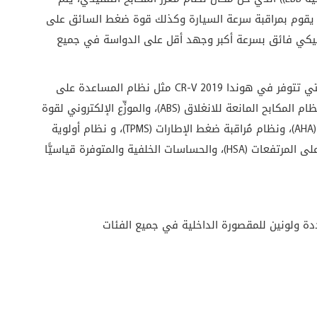
 الحجم حيث يقوم بمراقبة سرعة السيارة وكذلك قوة ضغط السائق على
ليكي فائق بسرعة أكبر وجهد أقل على الدواسة في جميع
أما مواصفات السلامة النشطة الأخرى من هوندا والتي تتوفر في هوندا CR-V 2019 مثل نظام المساعدة على
ثبات المركبة (VSA)، مع أنظمة التحكم بالجرِّ (TCS)، ونظام المكابح المانعة للانغلاق (ABS)، والموزِّع الإلكتروني لقوة
المكابح (EBD)، ونظام المساعدة على القيادة المرنة (AHA)، ونظام مُراقبة ضغط الإطارات (TPMS)، و نظام أولوية
المكابح على التسارع ونظام المساعدة في القيادة على المرتفعات (HSA)، والحساسات الخلفية والمتوفرة قياسيًّا