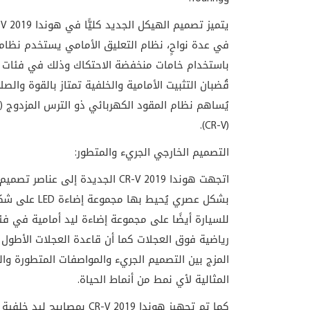
في عدة نواحٍ، نظام التعليق الأمامي يستخدم نظا
باستخدام خامات منخفضة الاحتكاك وذلك في فئات الس
قُضبان التثبيت الأمامية والخلفية تمتاز بالقوة والصل
(CR-V).
التصميم الخارجي الجريء والمتطور:
اتجهت هوندا CR-V 2019 الجديدة إل
بشكل عصري يُحيط بها مجموعة إضاءة LED على شكل جناح (في جميع الفئات).
رياضية فوق العجلات كما أن قاعدة العجلات الأطول
المزج بين التصميم الجريء والمواصفات المتطورة وال
المثالية لأي نمط من أنماط الحياة.
كما تم تجهيز
هوندا CR-V 2019