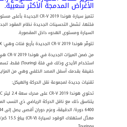
الأغراض المدمجة الأكثر شعبية.
تتميز سيارة
هوندا CR-V 2019
الجديدة بأعلى مستويا
فئتها، تشمل التحسينات الجديدة نظام المقود الجدي
السيارة ومستوى الهدوء داخل المقصورة.
تتوفّر هوندا CR-V 2019 الجديدة بأربع فئات وهي: DX وLX ذات الدفع الثنائي، وEX وTouring ذات الدفع الرباعي.
من ضمن 
استخدام الأيدي وذ
خفيفة بقدمك أسفل المصد الخلفي وهي من المزايا ال
تقنيات جديدة لمجموعة نقل الحركة والهيكل:
وTouring.