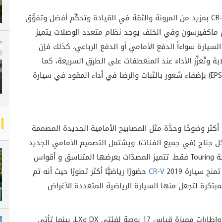
يتميز تصميم الهيكل الجديد كليًّا في هوندا CR-V 2019 بمزيد من المرونة والثقة في القيادة وتحكّم أفضل وتفوُّق
م ماكفيرسون وفي الخلف يوجد نظام متعدد الوصلات يتميز
يارة سواءاً الدفع الأمامي أو الدفع الرباعي، كذلك فإن
ابة وتُعزِّز الأداء عند المنعطفات على الطرق السريعة، كما
يُساهم نظام المقود الكهربائي ذو الترس المزدوج (EPS) بإضفاء شعور بالثبات والرضا في أداء المقود في سيارة
ى عناصر تصميم أكثر وضوحًا وحدَّة مثل المصابيح الأمامية الجديدة المصممة
ويشتمل التصميم الأمامي الجديد
للسيارة أيضًا على مجموعة إضاءة ليد أمامية في فئة Touring فقط. تتميز المصدّات بعرضها المتناسق و أقواس
 تمنح سيارة
CR-V
2019 حضورًا رياضيًّا أكثر تطورًا حيث أنه تم
مبتكرة لتجعل منها السيارة الرياضية المتعددة الأغراض
بمصابيح ليد خلفية وإطارات مميزة قياس 17 بوصة لفئتي DX وLX، بينما تأتي