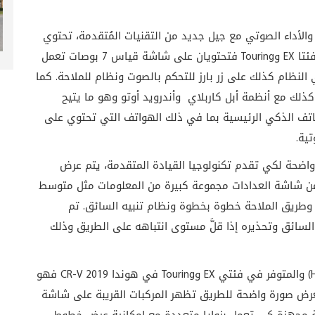
وسائل الاتصال والأداء الصوتي مع جيل جديد من التقنيات المُتقدمة، تحتوي
فئتا DX وLX على شاشه قياس 5 بوصات ملونة أما فئتا EX وTouring فتحتويان على شاشة قياس 7 بوصات تعمل
النظام كذلك على زر بارز للتحكم بالصوت ونظام للملاحة. كما
مقاس 7 بوصات متوافقة كذلك مع أنظمة أبل كاربلاي وأندرويد أوتو وهو ما يتيح
اتف الذكي الرئيسية بما في ذلك الهواتف التي تحتوي على
ية.
اضحة لكي تقدم تكنولوجيا القيادة المتقدمة، يتم عرض
ن شاشة العدادات مجموعة كبيرة من المعلومات مثل متوسط
 وطريق الملاحة خطوة بخطوة ونظام تنبيه السائق. تم
لسائق وتحذيره إذا قلَّ مستوى انتباهه على الطريق وذلك
) والمتوفر في فئتي EX وTouring في هوندا CR-V 2019 فهو
بعرض صورة واضحة للطريق تظهر المركبات القريبة على شاشة