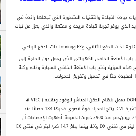
ت جودة القيادة والتقنيات المتطورة التي تجعلها رائدةً في
د الذي يوفر تجربة قيادة مريحة و ممتعة والذي يعزز من ثبات
الميزات الجديدة في هوندا CR-V 2019 هي باب الأمتعة الخلفي الكهربائي الذي يعمل دون الحاجة إلى
لك في فئة (Touring) فقط، تسمح هذه الميزية بفتح باب الأمتعة الخلفي للسيارة وذلك بركلة
مفيدة جدًّا في تحميل وتفريغ الحمولات.
تحتوي هوندا CR-V 2019 على محرك سعة 2.4 ليتر DOHC يعمل بنظام الحقن المباشر للوقود وتقنية ( i-VTEC)،
يتناسق ذلك مع ناقل الحركة الرياضي ذي النسب المتغيرة CVT. ينتج المحرك قوةً قصوى قدرها 184 حصانًا عند
6400 دورة/ الدقيقة، وعزم دوران أقصى يصل إلى 244 نيوتن.متر عند 3900 دورة/ الدقيقة. أظهرت الإحصاءات أن
معدَّل استهلاك الوقود لسيارة (CR-V) يبلغ 15.5 كم/ ليتر في فئتي DX وLX، بينما يبلغ 14.7 كم/ ليتر في فئتي EX