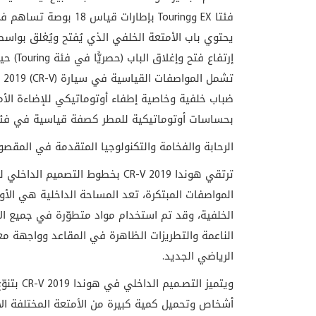
فئتا EX وTouring بإطار
يحتوي باب الأمتعة الخلفي الذي يُفتح ويُغلق بواس
إرتفاع 
تش
ضباب خلفية وخاصية إطفاء أوتوماتيكي للإضاءة الأم
بحساسات أوتوماتيكية للمطر كصفة قياسية في فئة (Touring) ف
الرحابة والفخامة والتكنولوجيا المتقدمة في المقصور
ترتقي هوندا CR-V 2019 بخطوط الت
المواصفات المبتكرة، تعد المساحة الداخلية هي ال
الخلفية، وقد تم استخدام مواد متطوّرة في جميع الأ
الناعمة والتطريزات الظاهرة في المقاعد وواجهة مع
الرياضي الجديد.
ويتميز التصـميم الداخلي في
هوندا CR-V 2019
بتنوّ
أشخاص وتحميل كمية كبيرة من الأمتعة المختلفة الأ