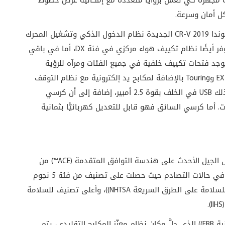
را الرؤية الخلفية مجهزة كي تعمل بزوايا متعددة مع إمكانية عرض خطوط
ل أمان وسرعة.
نظام الدخول
الذكي وتشغيل المحرك
عن بُعد وذلك في فئات: LX، وEX، وTouring فقط. يتوفر أيضًا نظام تكييف هواء مركزي في فئة DX، أما في باقي
يوجد فتحات تكييف خلفية في جميع الفئات ومرآه للرؤية
الخلفية يمكن تعتيمها لرؤية ليلية أفضل في فئتي EX وTouring بالإضافة لمكابح يد إلكترونية مع نظام التوقف
المؤقت وأماكن USB للشحن في الجهة الأمامية وكذلك USB في الخلف بقوة 2.5 أمبير، إضافة إلى أن كرسي
ات. أما كرسي السائق فهو قابل للتعديل كهربائيًّا بثمانية
تعتمد هوندا CR-V 2019 الجديدة كليًّا في بناء هيكل الجيل الأحدث على هندسة التوافق المتقدمة (ACE™) من
هوندا. وتستهدف السيارة أعلى مستويات السلامة في حالات التصادم حيث حصلت على تصنيف من فئة 5 نجوم
من منظمة NCAP، وأعلى تقييم من الإدارة الوطنية للسلامة على الطرق السريعة NHTSA))، وأعلى تصنيف للسلامة
تم تجهيز سيارة (2019 CR-V) بداعم للمكابح الإلكترونية EBB)) الذي حلَّ مكان نظام معزّز المكابح التقليدي، يتم