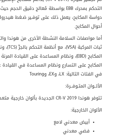
التحكم بمحرك EBB بواسطة مُعالج دقيق
دواسة المكابح، يعمل ذلك على توفـير ضـغط هيدرو
أحوال المكابح.
في الفئات التالية: LX، وEX، وTouring
الألــوان المتـوفــرة:
تتوفر هوندا CR-V 2019 الجديدة بألوان خارجية متعددة ولونين للمقصورة الداخلية في جميع الفئات
الألوان الخارجية:
أبيض معدني لامع
فضي معدني