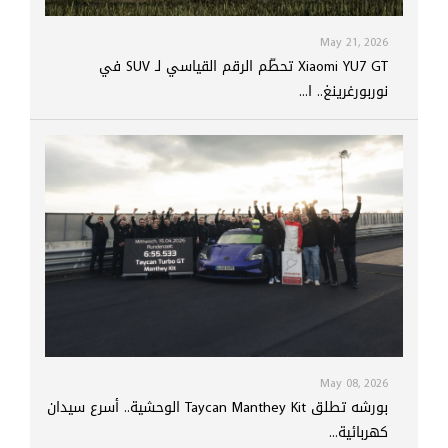
May 21, 2026
Xiaomi YU7 GT تحطّم الرقم القياسي لـ SUV في
نوربورغرينغ.. ا...
May 08, 2026
بورشه تطلق Taycan Manthey Kit الوحشية.. أسرع سيدان
كهربائية...