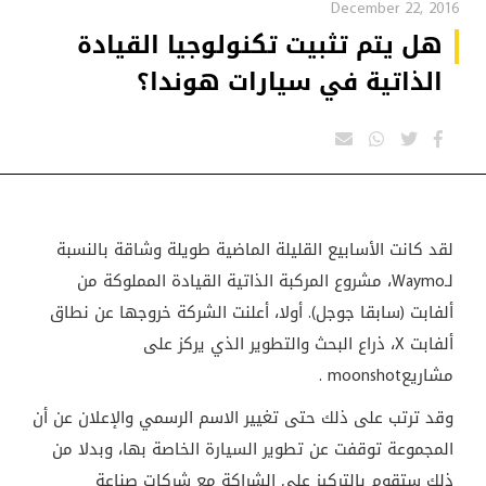
December 22, 2016
هل يتم تثبيت تكنولوجيا القيادة
الذاتية في سيارات هوندا؟
لقد كانت الأسابيع القليلة الماضية طويلة وشاقة بالنسبة
لـ
Waymo
، مشروع المركبة الذاتية القيادة المملوكة من
ألفابت (سابقا جوجل). أولا، أعلنت الشركة خروجها عن نطاق
ألفابت
X
، ذراع البحث والتطوير الذي يركز على
مشاريع
moonshot
.
وقد ترتب على ذلك حتى تغيير الاسم الرسمي والإعلان عن أن
المجموعة توقفت عن تطوير السيارة الخاصة بها، وبدلا من
ذلك ستقوم بالتركيز على الشراكة مع شركات صناعة