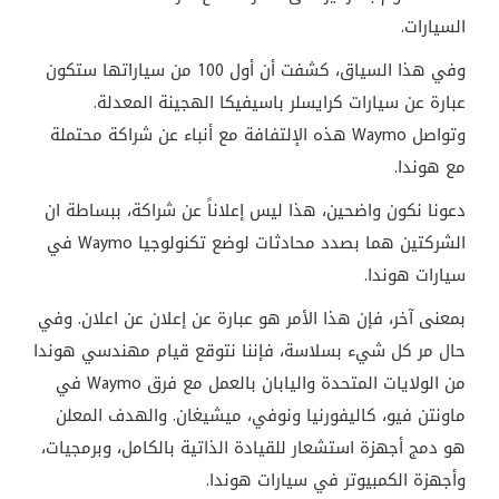
السيارات
.
وفي هذا السياق، كشفت أن أول 100 من سياراتها ستكون
عبارة عن سيارات كرايسلر باسيفيكا الهجينة المعدلة.
وتواصل
Waymo
هذه الإلتفافة مع أنباء عن شراكة محتملة
مع هوندا
.
دعونا نكون واضحين، هذا ليس إعلاناً عن شراكة، ببساطة ان
الشركتين هما بصدد محادثات لوضع تكنولوجيا
Waymo
في
سيارات هوندا
.
بمعنى آخر، فإن هذا الأمر هو عبارة عن إعلان عن اعلان. وفي
حال مر كل شيء بسلاسة، فإننا نتوقع قيام مهندسي هوندا
من الولايات المتحدة واليابان بالعمل مع فرق
Waymo
في
ماونتن فيو، كاليفورنيا ونوفي، ميشيغان. والهدف المعلن
هو دمج أجهزة استشعار للقيادة الذاتية بالكامل، وبرمجيات،
وأجهزة الكمبيوتر في سيارات هوندا
.