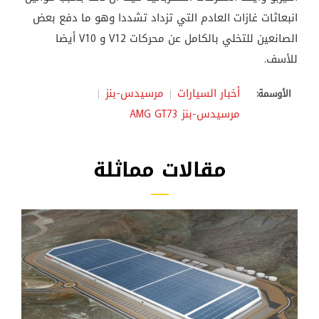
انبعاثات غازات العادم التي تزداد تشددا وهو ما دفع بعض
الصانعين للتخلي بالكامل عن محركات V12 و V10 أيضا
للأسف.
أخبار السيارات
مرسيدس-بنز
الأوسمة:
مرسيدس-بنز AMG GT73
مقالات مماثلة