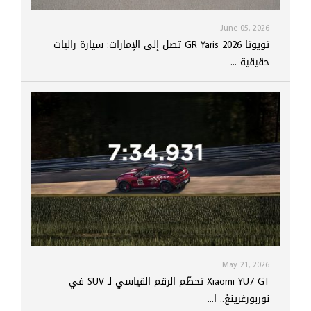
June 05, 2026
تويوتا GR Yaris 2026 تصل إلى الإمارات: سيارة راليات
حقيقية ...
May 21, 2026
Xiaomi YU7 GT تحطّم الرقم القياسي لـ SUV في
نوربورغرينغ.. ا...