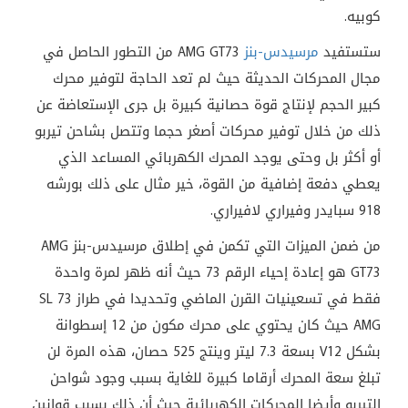
كوبيه.
ستستفيد
مرسيدس-بنز
AMG GT73 من التطور الحاصل في
مجال المحركات الحديثة حيث لم تعد الحاجة لتوفير محرك
كبير الحجم لإنتاج قوة حصانية كبيرة بل جرى الإستعاضة عن
ذلك من خلال توفير محركات أصغر حجما وتتصل بشاحن تيربو
أو أكثر بل وحتى يوجد المحرك الكهربائي المساعد الذي
يعطي دفعة إضافية من القوة، خير مثال على ذلك بورشه
918 سبايدر وفيراري لافيراري.
من ضمن الميزات التي تكمن في إطلاق مرسيدس-بنز AMG
GT73 هو إعادة إحياء الرقم 73 حيث أنه ظهر لمرة واحدة
فقط في تسعينيات القرن الماضي وتحديدا في طراز SL 73
AMG حيث كان يحتوي على محرك مكون من 12 إسطوانة
بشكل V12 بسعة 7.3 ليتر وينتج 525 حصان، هذه المرة لن
تبلغ سعة المحرك أرقاما كبيرة للغاية بسبب وجود شواحن
التيربو وأيضا المحركات الكهربائية حيث أن ذلك بسبب قوانين