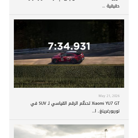
حقيقية ...
May 21, 2026
Xiaomi YU7 GT تحطّم الرقم القياسي لـ SUV في
نوربورغرينغ.. ا...