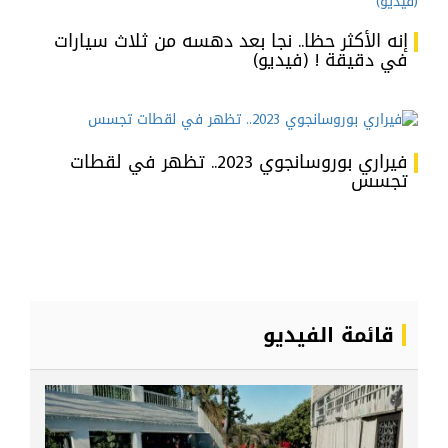
إنه الأكثر حظا.. نجا بعد دهسه من ثلاث سيارات
في دقيقة ! (فيديو)
فيراري بوروسانجوي 2023.. تظهر في لقطات
تجسس
قائمة الفيديو