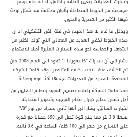
وتركزت التعديلات بتغيير الطلاء بالكامل، اذ انه قام برسم
مجموعة من الخيوط المتداخلة بألوان مختلفة مما شكل لوحة
فيها الكثير من العصرية والجنون.
ويدخل ما قام به هذا المبدع في فئة الفن التشكيلي اذ ان
هذه الخيوط تخفي العديد من المعاني التي تولد الكثير من
الشغف والحماسة نحو هذه السيارات المثيرة أصلا للاهتمام.
يشار الى أن سيارات “كاليفورنيا
T
” تعود الى العام 2008 حين
تم الكشف عنها لتجذب كافة المتابعين، وقد قامت الشركة
المصنعة بالعديد من التعديلات لجعلها أكثر قوة وصلابة.
فقد قامت الشركة باعادة تصميم المقود ونظام التعليق من
أجل خفض نطاق دوران نظام التوجيه وتطوير استجابته
لخيارات السائق. يشار الى أنها تأتي بمحرك من نوع “
V8
”
بسعة 3.8 لتر مما ينتج قوة تصل الى 650 حصانا مع قدرة
على التسارع من صفر الى 100 كلم
/
الساعة في 3.6 ثانية.