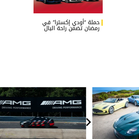
حملة “أودي إكسترا” في
رمضان تضمن راحة البال