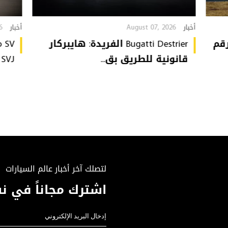
6
August 07, 2026
أخبار
أخبار
تُحطّم رقم
Bugatti Destrier الفريدة: هايبركار
قانونية للطريق بق...
or SVJ
لتصلك آخر أخبار عالم السيارات
اشترك مجاناً في نش