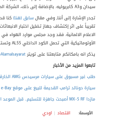
سيدان و
A3
كابريوليه. بالإضافة إلى ذلك، الشركة ا
تجدر الإشارة إلى أننا, وفي مقال
سابق (هنا)
كنا قد 
تقريباً على اثر إكتشاف جهاز تضليل اختبار الانبعا
الاعلام الالمانية. فقد وجد مجلس موارد الهواء في كا
الأوتوماتيكية التي تحمل الكود الداخلي AL55 وتستخدمها أودي مع محركات V6 التابعة للشركة.
يذكر انه بامكانكم متابعتنا على تويتر
Alamalsayarat
تابعوا المزيد من الأخبار
طلب غير مسبوق على سيارات مرسيدس AMG الخارقة المستوحات من F1
سيارة دونالد ترامب القديمة للبيع على موقع e-Bay
مازدا MX-5 RF أصبحت جاهزة للتسليم.. قبل الموعد المقرر!
اقتصاد
اودي
الأوسمة: