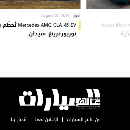
August 05, 2026
أخبار
Aston Martin Heritage Collection:
Mercedes-AMG CLA 45 EV 
ة...
نوربورغرينغ: سيدان...
عن عالم السيارات
للإعلان معنا
اتّصل بنا