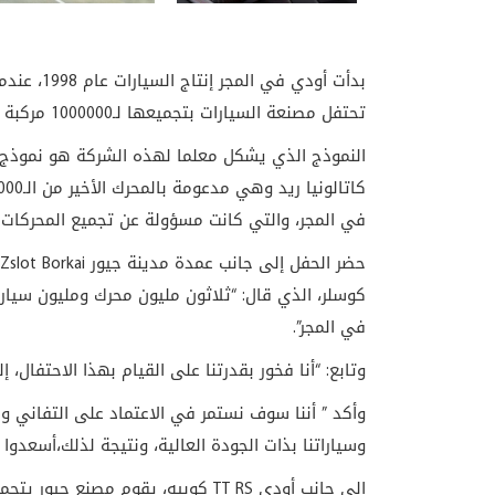
بدأت أودي في المجر إنتاج السيارات عام 1998، عندما وضعت
تحتفل مصنعة السيارات بتجميعها لـ1000000 مركبة في هذا البلد الأوروبي
النموذج الذي يشكل معلما لهذه الشركة هو نموذج آ
في المجر، والتي كانت مسؤولة عن تجميع المحركات منذ 
حضر الحفل إلى جانب عمدة مدينة جيور
Zslot Borkai
في المجر”.
وتابع: “أنا فخور بقدرتنا على القيام بهذا الاحتفال، إلى جانب 11400 موظف حالي في
وأكد ” أننا سوف نستمر في الاعتماد على التفاني وال
وسياراتنا بذات الجودة العالية، ونتيجة لذلك،أسعدوا 
إلى جانب أودي
TT RS
كوبيه، يقوم مصنع جيور يتجم