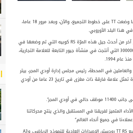
TT
على خطوط التجميع، والآن، وبعد مرور 18 عاما،
.
خر من أحدث جيل هذه المرّة
RS
كوبيه التي تم وضعها في
كاتالونيا ريد وهي مدعومة بالمحرك الأخير من الـ30000000 التي أنتجت في منشأة جيور التابعة للعلامة التجارية،
عام 1994
.
والعاملين في المحطة، رئيس مجلس إدارة أودي المجر، بيتر
كوسلر، الذي قال: “ثلاثون مليون محرك ومليون سيارة تمثل علامة فارقة ذات مغزى في تاريخ 23 عاما من أودي
 أودي المجر”.
أداء المتميز لفريقنا في المستقبل والذي ينتج محركاتنا
عملاءنا في جميع أنحاء العالم
“.
يع
TT RS
رودستر، الإصدارات العادية للنموذج الرياضي، و
A3