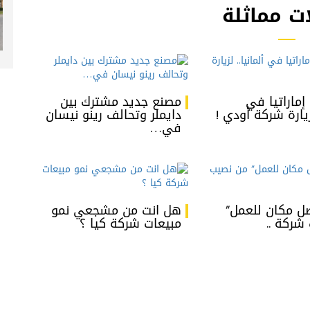
ت مماثلة
ا إماراتيا في
مصنع جديد مشترك بين
لزيارة شركة أودي !
دايملر وتحالف رينو نيسان
في…
ل مكان للعمل”
هل انت من مشجعي نمو
شركة ..
مبيعات شركة كيا ؟