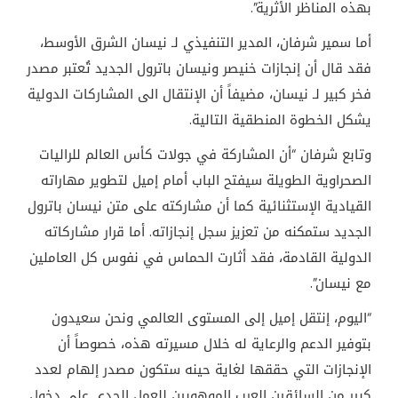
بهذه المناظر الأثرية”.
أما سمير شرفان، المدير التنفيذي لـ نيسان الشرق الأوسط،
فقد قال أن إنجازات خنيصر ونيسان باترول الجديد تُعتبر مصدر
فخر كبير لـ نيسان، مضيفاً أن الإنتقال الى المشاركات الدولية
يشكل الخطوة المنطقية التالية.
وتابع شرفان “أن المشاركة في جولات كأس العالم للراليات
الصحراوية الطويلة سيفتح الباب أمام إميل لتطوير مهاراته
القيادية الإستثنائية كما أن مشاركته على متن نيسان باترول
الجديد ستمكنه من تعزيز سجل إنجازاته. أما قرار مشاركاته
الدولية القادمة، فقد أثارت الحماس في نفوس كل العاملين
مع نيسان”.
“اليوم، إنتقل إميل إلى المستوى العالمي ونحن سعيدون
بتوفير الدعم والرعاية له خلال مسيرته هذه، خصوصاً أن
الإنجازات التي حققها لغاية حينه ستكون مصدر إلهام لعدد
كبير من السائقين العرب الموهوبين للعمل الجدي على دخول