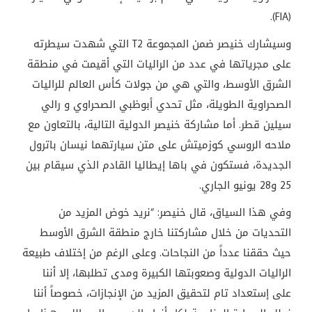
(FIA).
وسيشارك خنيصر ضمن المجموعة T2 التي شهدت سيطرته
على مجرياتها في عدد من الراليات التي أقيمت في منطقة
الشرق الأوسط، والتي هي من جولات كأس العالم للراليات
الصحراوية الطويلة، مثل تحدي أبوظبي الصحراوي و رالي
سيلين قطر. أما مشاركة خنيصر الدولية التالية، بالتعاون مع
ملاحه الروسي كوزميتش على متن سيارتهما نيسان باترول
الجديدة، فستكون في باها إيطاليا القادم الذي سيقام بين
25 و28 يونيو الجاري.
وفي هذا السياق، قال خنيصر: “نريد خوض المزيد من
التحديات من خلال مشاركتنا خارج منطقة الشرق الأوسط
حيث حققنا عدداً من النجاحات. وعلى الرغم من إختلاف طبيعة
الراليات الدولية وصعوبتها الكبيرة ومدى تطلبها، إلا أننا
على إستعداد تام لتحقيق المزيد من الإنجازات، خصوصاً أننا