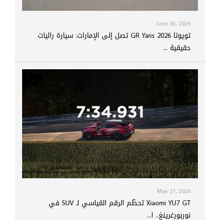
June 05, 2026
تويوتا GR Yaris 2026 تصل إلى الإمارات: سيارة راليات
حقيقية ...
May 21, 2026
Xiaomi YU7 GT تحطّم الرقم القياسي لـ SUV في
نوربورغرينغ.. ا...