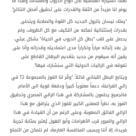
نملك السيارة المناسبة لكل أنواع الدروب والمسالك وهذا ما
يوفر لنا مزيداً من الثقة والقدرات على تحقيق أفضل النتائج”.
“يملك نيسان باترول الجديد كل القوة والصلابة ويتحلى
بقدرات إستثنائية تمكنه من التكيف مع كل الظروف، ولم
يحصل على لقب “بطل كل الدروب في الحياة” بشكل عبثي،
بل بعد إثباته مراراً وتكراراً مدى اعتماديته وقدراته وأنا على
يقين أنه سيقوم من جديد بتقديم البرهان القاطع على
تفوقه في الراليات الدولية التي سنشارك فيها”.
ويتابع البطل اللبناني قائلاً: “وفّر لنا الفوز بالمجموعة T2 في
رالي الفراعنة، دعماً معنوياً كبيراً ودفعة قوية الى الأمام.
فالجميع يحلمون بالمشاركة في هذا الرالي المصري وتحقيق
الفوز به، نظراً للمعنى الكبير للفوز الذي يترافق مع هذا
الرالي الفائق الصعوبة. وعلى الرغم من أن القيادة في هذا
الرالي والمرور قرب الأهرامات وأبو الهول يُعتبر بمثابة تجربة
فريدة، إلا أننا وبسبب المنافسة العارمة، لم نتمكن من التمتع