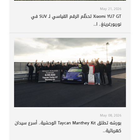
May 21, 2026
Xiaomi YU7 GT تحطّم الرقم القياسي لـ SUV في
نوربورغرينغ.. ا...
May 08, 2026
بورشه تطلق Taycan Manthey Kit الوحشية.. أسرع سيدان
كهربائية...