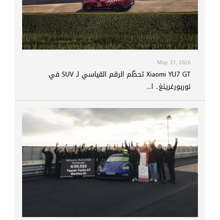
May 21, 2026
Xiaomi YU7 GT تحطّم الرقم القياسي لـ SUV في
نوربورغرينغ.. ا...