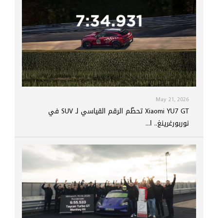
May 21, 2026
Xiaomi YU7 GT تحطّم الرقم القياسي لـ SUV في
نوربورغرينغ.. ا...