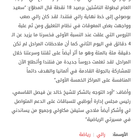
العام لبطولة الناشئين برصيد 18 نقطة قال المطوّع: “سعيد
بوصولي إلى خط نهاية رالي فنلندا. لقد كان رالي صعب
وواجهت بعض المعوقات في نظام التعليق ومن ثم علبة
التروس التي علقت عند النسبة الأولى فخسرنا ما يزيد عن الـ
4 دقائق في اليوم الثاني كما أن ملاحظات المراحل لم تكن
دقيقة مئة بالمئة وهو ما أثر أيضاً على ثقتنا وسرعتنا خلال
المراحل. لقد تعلمت دروساً جديدة من فنلندا وأتطلع الآن
للمشاركة بالجولة القادمة في ألمانيا والهدف دائماً
المنافسة على المراكز الخمسة الأولى.”
وأضاف: “أود التوجه بالشكر للشيخ خالد بن فيصل القاسمي،
رئيس مجلس إدارة أبوظبي للسباقات على الدعم المتواصل
لي وأشكر أيضاً ملاحي ستيفن مكاولي وجميع من يساندني
في مسيرتي الرياضية.”
رالي
رياضة
الأوسمة: