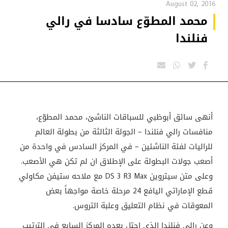
August 02, 2016
محمد المطوّع سادسا في رالي
فنلندا
أنهى سائق أبوظبي للسباقات الناشئ، محمد المطوّع،
منافسات رالي فنلندا – الجولة الثالثة من بطولة العالم
للراليات لفئة الناشئين – في المركز السادس في واحدة من
أصعب جولات البطولة على الإطلاق ان لم تكن هي الأصعب.
وعلى متن سيتروين DS 3 R3 Max مع ملاحه ستيفن مكاولي
قطع الإماراتي اليافع 24 مرحلة خاصة مواجهاً بعض
المعوقات في نظام التعليق وعلبة التروس.
وعن رالي فنلندا الذي احتل بعده المركز السابع في الترتيب