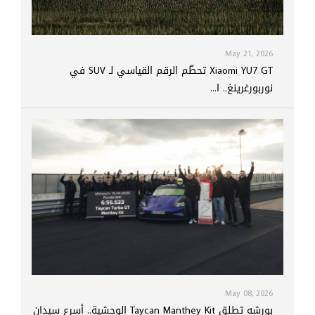
May 21, 2026
Xiaomi YU7 GT تحطّم الرقم القياسي لـ SUV في
نوربورغرينغ.. ا...
May 08, 2026
بورشه تطلق Taycan Manthey Kit الوحشية.. أسرع سيدان