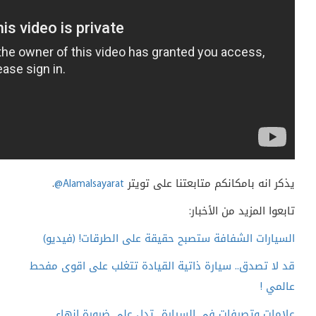
يذكر انه بامكانكم متابعتنا على تويتر
@Alamalsayarat
.
تابعوا المزيد من الأخبار:
السيارات الشفافة ستصبح حقيقة على الطرقات! (فيديو)
قد لا تصدق.. سيارة ذاتية القيادة تتغلب على اقوى مفحط
عالمي !
علامات وتصرفات في السيارة.. تدل على ضرورة انهاء