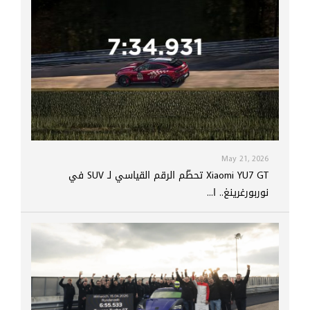
May 21, 2026
Xiaomi YU7 GT تحطّم الرقم القياسي لـ SUV في
نوربورغرينغ.. ا...