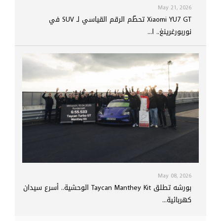
May 21, 2026
Xiaomi YU7 GT تحطّم الرقم القياسي لـ SUV في
نوربورغرينغ.. ا...
May 08, 2026
بورشه تطلق Taycan Manthey Kit الوحشية.. أسرع سيدان
كهربائية...