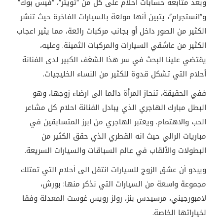
وبعد متابعة حسابات أحلام على كل من “تويتر”، “فيس بوك”
و”انستجرام”، يتبين أنها مولعة بالسيارات الفاخرة حيث تنشر
الكثير من الصور داخل أو بجانب مركبات رائعة، مما يثير اعجاب
الكثير من عاشقي السيارات والمركبات الثمينة. وعليه،
يقتضي علينا البحث في سر هذا الشغف الكبير لدى الفنانة
أحلام التي تشكل قدوة للكثير من النساء الخليجيات.
ففي الحقيقة، تنحاز المرأة دائما الى ارضاء زوجها، وهو
البطل مبارك الهاجري الذي يبادل الفنانة احلام كل مشاعر
الحب والاهتمام. ويعتبر الهاجري من ابرز المتسابقين في
مباريات الرالي حيث انه القطري الذي حقق الكثير من
البطولات والألقاب في عالم السباقات والسيارات السريعة.
ويبدو أن عشق الزوج للسيارات انتقل الى أحلام التي تمتلك
مجموعة واسعة من السيارات التي نذكر منها: بورش،
لامبورجيني، مرسيدس بنز، رولز رويس غوست المعدلة وفقا
لخياراتها الخاصة.