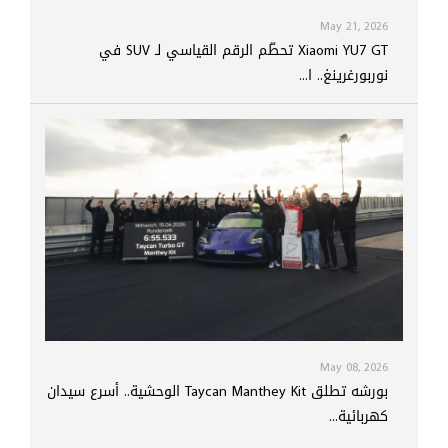
May 21, 2026
Xiaomi YU7 GT تحطّم الرقم القياسي لـ SUV في
نوربورغرينغ.. ا...
May 08, 2026
بورشه تطلق Taycan Manthey Kit الوحشية.. أسرع سيدان
كهربائية...