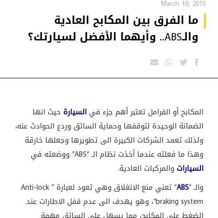
March 10, 2015
ما الفرق بين المكابح العادية
والـABS.. وأيهما الأفضل لسيارتك؟
المكابح أو الفرامل تعتبر أهم جزء في
السيارة
حيث انها
الضمانة الوحيدة لتوقفها وحماية السائق وردع الحوادث عنه،
ولذلك تعمد الشركات الكبيرة الى تطويرها وجعلها خارقة
وهذا ما فعلته عندما أخذت نظام الـ “
ABS
” ووضعته في
السيارات
والمركبات العادية.
والـ “
ABS
” تعني منع الانغلاق وهي تعود لعبارة ”
Anti-lock
braking system
“، وهو يهدف الى عدم قفل الاطارات عند
الضغط على المكابح، مما يسهل على السائق مهمة