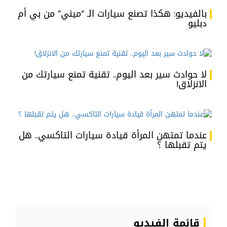
بالفيديو: هكذا تصنع سيارات الـ “ميني” من بي أم
دبليو
لا حوادث سير بعد اليوم.. تقنية تمنع سيارتك من
الانزلاق!
عندما تمتهن المرأة قيادة سيارات التاكسي.. هل
يتم تقبلها ؟
قائمة الفيديو