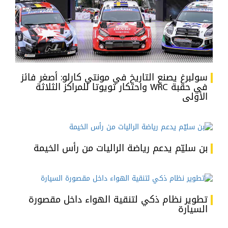
سولبرغ يصنع التاريخ في مونتي كارلو: أصغر فائز
في حقبة WRC واحتكار تويوتا للمراكز الثلاثة
الأولى
بن سليّم يدعم رياضة الراليات من رأس الخيمة
تطوير نظام ذكي لتنقية الهواء داخل مقصورة
السيارة