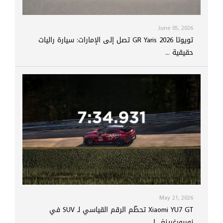
June 05, 2026
تويوتا GR Yaris 2026 تصل إلى الإمارات: سيارة راليات
حقيقية ...
May 21, 2026
Xiaomi YU7 GT تحطّم الرقم القياسي لـ SUV في
نوربورغرينغ.. ا...