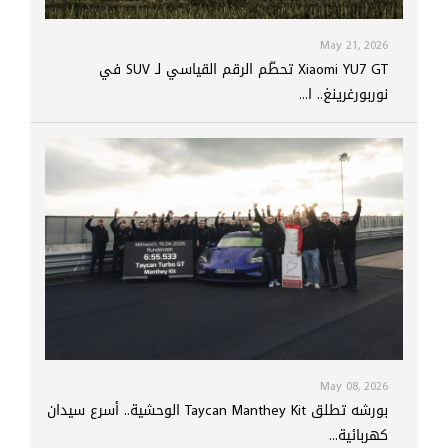
May 21, 2026
Xiaomi YU7 GT تحطّم الرقم القياسي لـ SUV في
نوربورغرينغ.. ا...
May 08, 2026
بورشه تطلق Taycan Manthey Kit الوحشية.. أسرع سيدان
كهربائية...