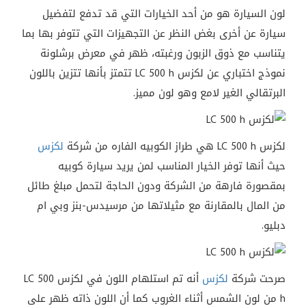
لون السيارة هو من أحد الخيارات التي قد تدفع لتفضيل
سيارة عن أخرى بغض النظر عن التجهيزات التي تتوفر بها بما
يتناسب مع ذوق الزبون ورغبته، ظهر في معرض برشلونة
نموذج اختباري عن لكزس LC 500 h تتمتز بأنها تتزين باللون
البرتقالي الغير لامع وهو لون مميز.
لكزس LC 500 h هي طراز الكوبيه الفاره من شركة
لكزس
حيث أنها توفر الخيار المناسب لمن يريد سيارة كوبيه
بمقصورة فارهة من الشركة ودون الحاجة لتحمل مبلغ طائل
من المال بالمقارنة مع مثيلاتها من مرسيدس-بنز وبي ام
دبليو.
صرحت شركة
لكزس
أنه تم استلهام اللون في لكزس LC 500
h من لون الشمس أثناء الغروب كما أن اللون ذاته ظهر على