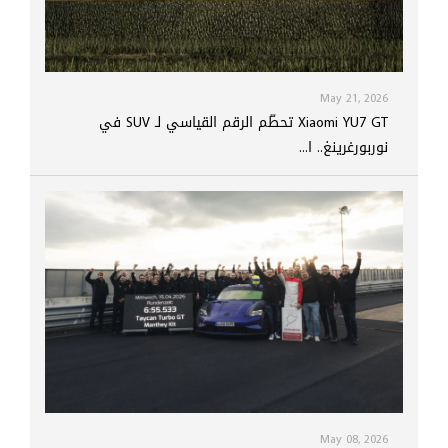
May 21, 2026
Xiaomi YU7 GT تحطّم الرقم القياسي لـ SUV في
نوربورغرينغ.. ا...
May 08, 2026