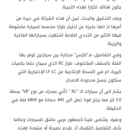
يكون هنالك تكرارا لهذه التجربة.
وبعد التدقيق والبحث، تبين أن هذه الشركة في حيرة من
أمرها اذ انها عاجزة عن اختيار طرازا مخصصا لسيارة مكشوفة
فيها الكثير من التحدي لعلامة اشتهرت بسياراتها الفاخرة
والرزينة.
وفي التفاصيل، فـ”لكزس” محتارة بين سيارتين توفر بها
الفئة بالسقف المكشوف: طراز
RC
الذي سيباع حتما بكميات
كبيرة، ام في النسخة الإنتاجية من
LF-LC
الإختبارية التي
ستكون بنسخ محدودة الاصدار.
يشار الى أن سيارات الـ “
RC
” تأتي بمحرك من نوع “
V8
” بسعة
5.0 لتر مما ينتج قوة تصل الى 445 حصانا مع 6800 لفة في
الدقيقة.
وعليه، يقتضى علينا كجمهور عربي عاشق للسيارات وعالما
بأدق التفاصيل التقنية، أن نقدم نصيحة أو مشورة لهذه