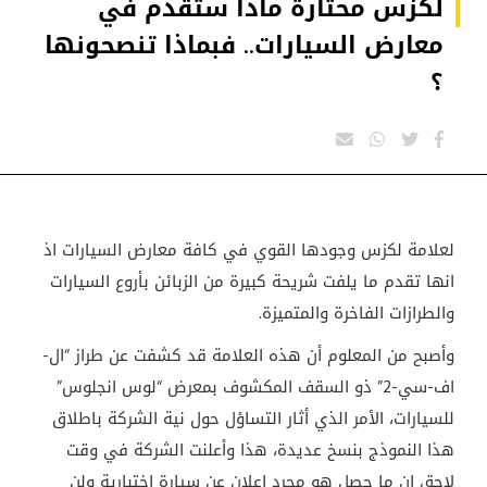
لكزس محتارة ماذا ستقدم في
معارض السيارات.. فبماذا تنصحونها
؟
لعلامة لكزس وجودها القوي في كافة معارض السيارات اذ
انها تقدم ما يلفت شريحة كبيرة من الزبائن بأروع السيارات
والطرازات الفاخرة والمتميزة.
وأصبح من المعلوم أن هذه العلامة قد كشفت عن طراز “ال-
اف-سي-2” ذو السقف المكشوف بمعرض “لوس انجلوس”
للسيارات، الأمر الذي أثار التساؤل حول نية الشركة باطلاق
هذا النموذج بنسخ عديدة، هذا وأعلنت الشركة في وقت
لاحق ان ما حصل هو مجرد اعلان عن سيارة اختبارية ولن