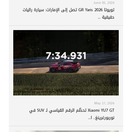
June 05, 2026
تويوتا GR Yaris 2026 تصل إلى الإمارات: سيارة راليات
حقيقية ...
May 21, 2026
Xiaomi YU7 GT تحطّم الرقم القياسي لـ SUV في
نوربورغرينغ.. ا...