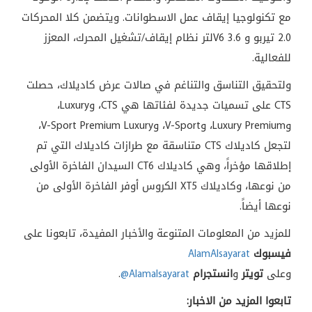
مع تكنولوجيا إيقاف عمل الاسطوانات
.
ويتضمن كلا المحركات
2.0 تيربو و
V6 3.6
لتر نظام إيقاف/تشغيل المحرك، المعزز
للفعالية
.
ولتحقيق التناسق والتناغم في صالات عرض كاديلاك، حصلت
CTS
على تسميات جديدة لفئاتها هي
CTS
، و
Luxury
،
و
Luxury Premium
، و
V-Sport
، و
V-Sport Premium Luxury
،
لتجعل كاديلاك
CTS
متناسقة مع طرازات كاديلاك التي تم
إطلاقها مؤخراً، وهي كاديلاك
CT6
السيدان الفاخرة الأولى
من نوعها، وكاديلاك
XT5
الكروس أوفر الفاخرة الأولى من
نوعها أيضاً.
للمزيد من المعلومات المتنوعة والأخبار المفيدة، تابعونا على
فيسبوك
AlamAlsayarat
وعلى
تويتر
و
انستجرام
@Alamalsayarat
.
تابعوا المزيد من الاخبار: