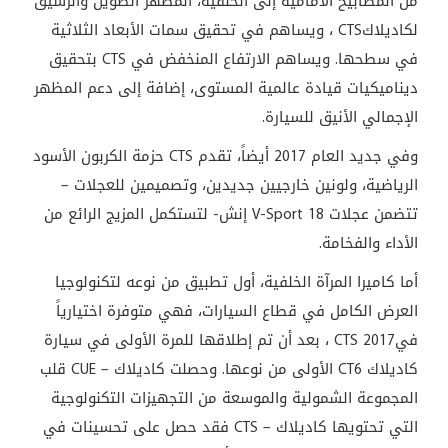
من المصابيح الأمامية إلى الخلفية، المظهر الطويل والرشيق
لكاديلاك
CTS
، ويساهم في تحقيق سمات الأبعاد الثلاثية
في سطحها. ويساهم الارتفاع المنخفض في
CTS
بتحقيق
ديناميكيات قيادة عالمية المستوى، إضافة إلى دعم المظهر
الإجمالي الأنيق للسيارة
.
وفي جديد العام 2017 أيضاً، تقدم
CTS
حزمة الكربون الأسود
الرياضية، ولونين خارجيين جديدين، وتصميمين للعجلات –
تتضمن عجلات
V-Sport 18
إنش- لتستكمل المزيج الرائع من
الأداء والفخامة
.
أما كاميرا المرآة الخلفية، أول تطبيق من نوعه لتكنولوجيا
العرض الكامل في قطاع السيارات، فهي متوفرة اختيارياً
في
CTS 2017
، بعد أن تم إطلاقها للمرة الأولى في سيارة
كاديلاك
CT6
الأولى من نوعها. وحصلت كاديلاك
CUE –
قلب
المجموعة الشمولية والموسعة من التجهيزات التكنولوجية
التي تحتويها كاديلاك
CTS –
فقد حصل على تحسينات في