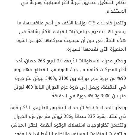
نظام التشغيل لتحقيق تجربة أكثر انسيابية وسرعة في
الاستخدام
.
وتتميز كاديلاك
CTS
بوزنها الأخف من أهم منافسيها، ما
يسمح لها بتقديم ديناميكيات القيادة الأكثر رشاقة في
هذه الفئة، في حين أن مجموعة محركاتها تعبّر عن القوة
المتميزة التي تقدمها السيارة
.
ويعتبر محرك الاسطوانات الأربعة 2.0 تيربو 268 حصان، أحد
أكثر المحركات كثافة من حيث القوة في القطاع، فهو يوفر
90% من ذروة عزم دورانه بين 2100 و5400 نيوتن متر دورة
في الدقيقة، ويصل إلى ذروة عزم الدوران البالغ 400 نيوتن
متر بين 3000 و4500 دورة في الدقيقة.
ويعتبر المحرك
V6 3.6
لتر محرك التنفيس الطبيعي الأكثر قوة
في فئته، بقوة 335 حصاناً و386 نيوتن متر من عزم الدوران.
وتتضمن تكنولوجيات استهلاك الوقود أنظمة الحقن المباشر،
والتوقيت المتفاوت المستمر، والنظام النشط لإدارة الوقود