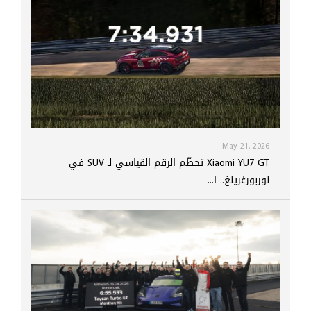
May 21, 2026
Xiaomi YU7 GT تحطّم الرقم القياسي لـ SUV في
نوربورغرينغ.. ا...