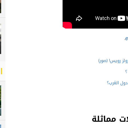
.
@
ولز رويس! (صور)
؟
دول الغرب؟
ت مماثلة