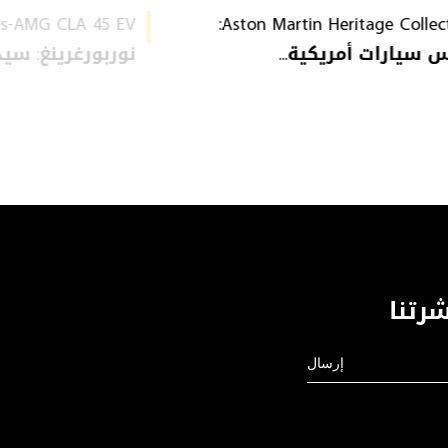
Aston Martin Heritage Collection:
سيارات أمريكية...
نوربورغرينغ: سيدا
رتنا