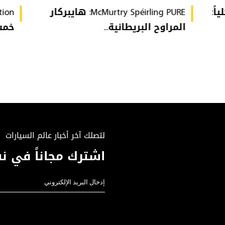
ة كلياً:
McMurtry Spéirling PURE: هايبركار
المراوح البريطانية...
خمس 
لتصلك آخر أخبار عالم السيارات
اشترك مجاناً في نش