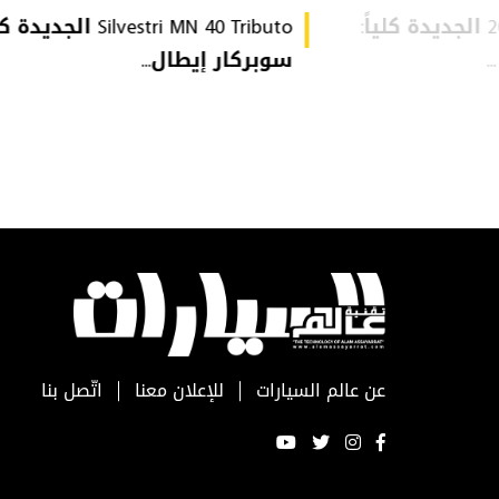
Audi Q9 موديل 2027 الجديدة كلياً:
Silvestri MN 40 Tributo الجديد
سوبركار إيطال...
عن عالم السيارات
للإعلان معنا
اتّصل بنا