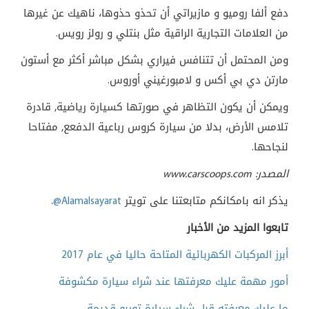
دفع ألفا روميو و مازيراتي أن تحذو حذوها، ناهيك عن غيرها
من العلامات التجارية الراقية مثل بنتلي و رولز رويس.
ومن المحتمل أن تتنافس فيراري بشكل مباشر أكثر مع أستون
مارتن دي بي أكس و لامبورغيني أوروس.
ويمكن أن يكون التظاهر في صورتها كسيارة رياضية, قادرة
تلامس الأرض، بدلا من سيارة كروس رباعية الدفعع, مفتاحا
لنجاحها.
المصدر: www.carscoops.com
يذكر انه بامكانكم متابعتنا على تويتر
@Alamalsayarat
.
تابعوا المزيد من الأخبار
أبرز المركبات الكهربائية المتاحة حاليا في عام 2017
أمور مهمة عليك معرفتها عند شراء سيارة مكشوفة
ما عليك معرفته قبل شراء سيارة توربو قديمة