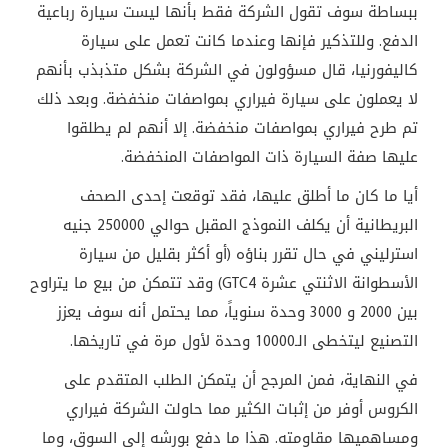
ببساطة سوف تقول الشركة فقط بأنها ليست سيارة رباعية
الدفع. وللتذكير فإنها وعندما كانت تعمل على سيارة
كاليفورنيا، قال مسؤولون في الشركة بشكل متذبذب بأنهم
لا يعملون على سيارة فيراري بمواصفات منخفضة. وبعد ذلك
تم طرح فيراري بمواصفات منخفضة. إلا أنهم لم يطلقوا
عليها صفة السيارة ذات المواصفات المنخفضة.
أيا ما كان ما أطلق عليها، فقد توقعت إحدى الصحف
البريطانية أن يكلف النموذج المقبل حوالي 250000 جنيه
استرليني في حال تقرر بناؤه (أو أكثر بقليل من سيارة
الأسطوانة الاثنتي عشرة GTC4) وقد تتمكن من بيع ما يتراوح
بين 2000 و 3000 وحدة سنوياً، مما يحتمل أنه سوف يعزز
التصنيع ليتخطى الـ10000 وحدة لأول مرة في تاريخها.
في النهاية، فمن المرجح أن يتمكن الطلب المتقدم على
الكروس أوفر من إثبات الكثير مما حاولت الشركة فيراري
ومساهميها مقاومته. هذا ما دفع بورشه إلى السوق، وما