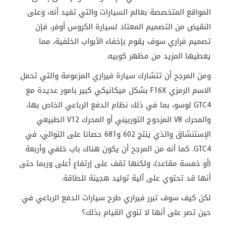
المواقع المتخصصة بعالم السيارات والتي تفيد أنه، وعلى
النقيض من التصميم المعتاد لسيارة الكروس أوفر، فإن
تصميم فراري سوف يقوم بإخفاء الأبواب الخلفية، مما
يعطيها المزيد من مظهر كوبيه.
ومن المرجح أن تتشارك سيارة فيراري المزعومة والتي تحمل
الاسم الرمزي F16X بشكل ميكانيكي كبير بامور عديدة مع
GTC4 لوسو، بما في ذلك نظام الدفع الرباعي الخاص بها،
والمحرك V8 المزدوج التوربيني أو المحرك V12 الطبيعي
الإستنشاق والذي ينتج 602 و681 حصانا على التوالي، في
GTC4. كما أنه من المرجح أن يكون هناك باب خلفي وأربعة
(أو خمسة مقاعد)، ولكنها تقف على إرتفاع أعلى وربما حتى
أنها قد تحتوي على آلية توليد هجينة للطاقة.
لكن كيف سوف تبرر فيراري طرح سيارات الدفع الرباعي في
حين تصر على أنها لا تنوي القيام بذلك؟