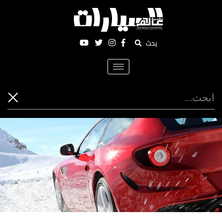
بحث
Toggle
navigation