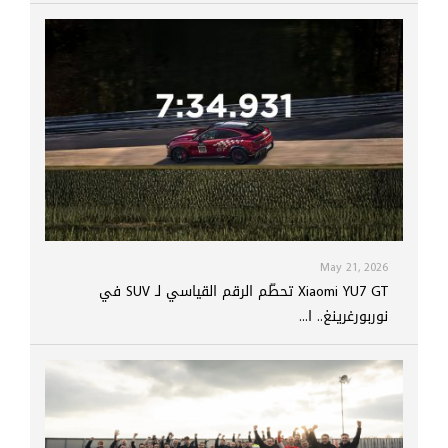
May 21, 2026
Xiaomi YU7 GT تحطّم الرقم القياسي لـ SUV في
نوربورغرينغ.. ا...