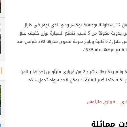
ميكانيكيا تحتوي فيراري مايثوس على محرك مكون من 12 إسطوانة بوضعية بوكسر وهو الذي توفر في طراز
تسيتاروسا، ناتج القوة 390 حصان كما أن علبة التروس يدوية مكونة من 5 نسب، تتمتع السيارة بوزن خفيف يبلغ
1252 كجم وهو ما مكنها من التسارع من0-100 كم/س خلال 6.2 ثانية وبلوغ سرعة قصوى قدرها 290 كم/س، قد
تم عرضها عام 1989.
قام ساطان بروناي الشهير بشغفه بالسيارات المميزة والفريدة بطلب شراء 2 من فيراري مايثوس إحداها باللون
عر لكنه حتما كبير للغاية لا يمكن لأحد سواه تحمل هذه
اري
فيراري مايثوس
ت مماثلة