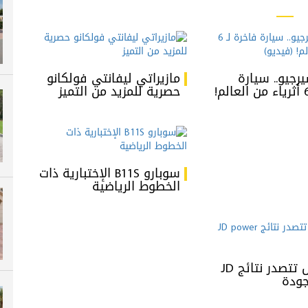
رجيو.. سيارة
مازيراتي ليفانتي فولكانو
فاخرة لـ 6 أثرياء من العالم!
حصرية للمزيد من التميز
سوبارو B11S الإختبارية ذات
الخطوط الرياضية
جينيسيس تتصدر نتائج JD