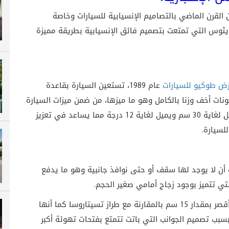
 القرن الماضي بالتصاميم الإنسيابية للسيارات وخاصة
ايثوس التي تمتعت بتصميم فائق الإنسيابية بطريقة مميزة
ض طوكيو للسيارات
عام 1989، تستعين السيارة بقاعدة
كونات أخف وزنا بالكامل وهو ما ميزها، من ضمن ميزات السيارة
هو وجود الجناح الخلفي الذي يتغير ارتفاعه حيث يصل لغاية 30 سم ويميل لغاية 12 درجة مما يساعد في تعزيز
لسيارة.
 أن لا يوجد لها سقف أو حتى نوافذ جانبية وهو ما يدفع
تي تتميز بوجود زجاج أمامي صغير الحجم.
تتميز فيراري مايثوس بأنها أعرض بفارق 12.7 سم وأقصر بمقدار 15 سم بالمقارنة مع طراز تسيتاروسا كما أنها
رق في العرض بسبب تصميم الجوانب التي باتت تتمتع بفتحات تهوئة أكبر