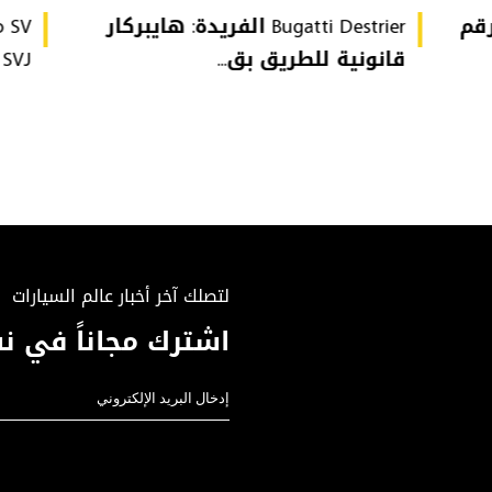
تُحطّم رقم
Bugatti Destrier الفريدة: هايبركار
قانونية للطريق بق...
or SVJ
لتصلك آخر أخبار عالم السيارات
اشترك مجاناً في نش