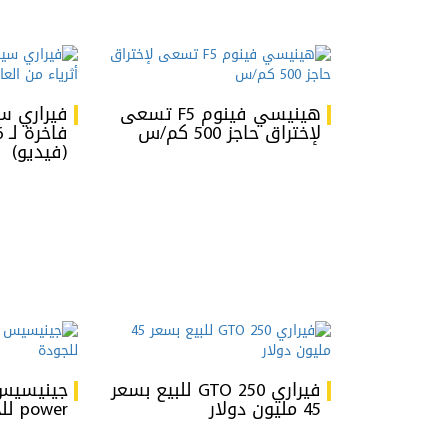
هينيسي فينوم F5 تسعى
فيراري سي
لإختراق حاجز 500 كم/س
(فيديو)
فيراري 250 GTO للبيع بسعر
45 مليون دولار
power للجودة